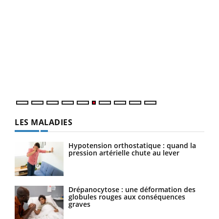
COU
You
Coup
vous
épis
LES MALADIES
Hypotension orthostatique : quand la
pression artérielle chute au lever
Drépanocytose : une déformation des
globules rouges aux conséquences
graves