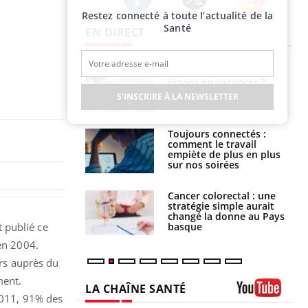
Restez connecté à toute l’actualité de la
Twitter
Facebook
Instagram
Santé
EN DIRECT
Comment oublier les
Chikungunya, dengue,
écrans en vacances ?
West Nile : que se passe-
t-il dans le sud de la
S'INSCRIRE À LA NEWSLETTER
France ?
Toujours connectés :
Les médicaments GLP-1
comment le travail
protègent-ils aussi les os
empiète de plus en plus
?
sur nos soirées
Cancer colorectal : une
Cytomégalovirus : ce qui
stratégie simple aurait
change dans la prise en
changé la donne au Pays
charge des femmes
basque
enceintes
 publié ce
 en 2004.
urs auprès du
ment.
LA CHAÎNE SANTÉ
 2011, 91% des
Youtube