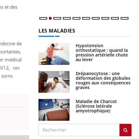
ns et des
LES MALADIES
édecine de
Hypotension
orthostatique : quand la
portantes,
pression artérielle chute
au lever
ier médical
2012, ces
Drépanocytose : une
 soins
déformation des globules
rouges aux conséquences
graves
Maladie de Charcot
(Sclérose latérale
amyotrophique)