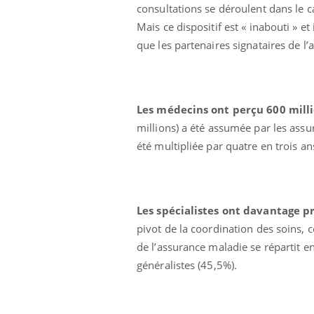
consultations se déroulent dans le c
Mais ce dispositif est « inabouti » et
que les partenaires signataires de l’
Les médecins ont perçu 600 milli
millions) a été assumée par les ass
Ecz
You
exp
été multipliée par quatre en trois an
Il y
d'au
ques
Les spécialistes ont davantage pr
mont
pivot de la coordination des soins, ce
de l’assurance maladie se répartit en
généralistes (45,5%).