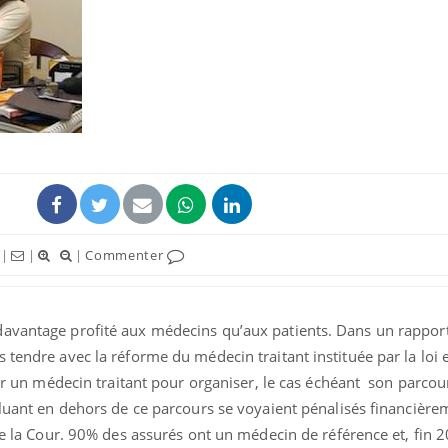
Hantavirus : un cas
détecté chez un touriste
en France
Mortalité infantile : un
rapport s’interroge sur
son taux élevé en France
|
|
|
Commenter
Grossesse à risque : ce jus
naturel attire l'attention
des chercheurs
avantage profité aux médecins qu’aux patients. Dans un rapport
 tendre avec la réforme du médecin traitant instituée par la loi
isir un médecin traitant pour organiser, le cas échéant son parco
oluant en dehors de ce parcours se voyaient pénalisés financière
ote la Cour. 90% des assurés ont un médecin de référence et, fin