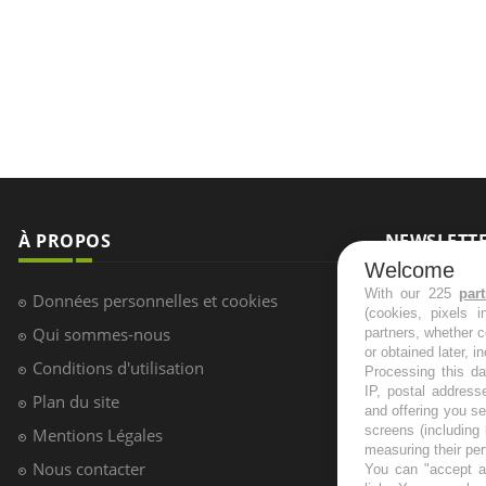
À PROPOS
NEWSLETT
Welcome
Recevez toute
With our 225
par
Données personnelles et cookies
(cookies, pixels 
infos santé
Qui sommes-nous
partners, whether c
or obtained later, i
Conditions d'utilisation
Processing this da
IP, postal address
Plan du site
and offering you s
S'INSCRI
screens (including
Mentions Légales
measuring their pe
Nous contacter
You can "accept al