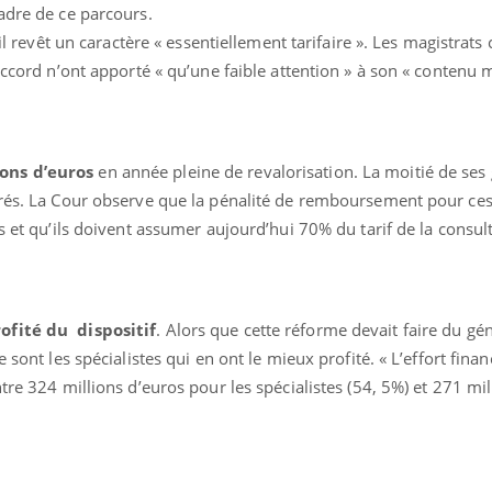
adre de ce parcours.
 il revêt un caractère « essentiellement tarifaire ». Les magistrats
accord n’ont apporté « qu’une faible attention » à son « contenu m
ons d’euros
en année pleine de revalorisation. La moitié de ses
urés. La Cour observe que la pénalité de remboursement pour ces
éma Chronique des Mains :
tube
Youtube
liquer ma maladie
s et qu’ils doivent assumer aujourd’hui 70% du tarif de la consul
 a des sujets qui sont faciles à aborder...
tres non ! D'un côté, poser des
tions sur la maladie d'un proche c'est
ofité du dispositif
. Alors que cette réforme devait faire du gén
rer ...
 sont les spécialistes qui en ont le mieux profité. « L’effort fina
tre 324 millions d’euros pour les spécialistes (54, 5%) et 271 mil