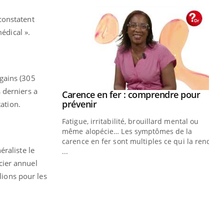
 constatent
édical ».
 gains (305
 derniers a
Carence en fer : comprendre pour
Youtube
Youtube
prévenir
tation.
Fatigue, irritabilité, brouillard mental ou
même alopécie… Les symptômes de la
carence en fer sont multiples ce qui la rend
éraliste le
...
Insuline & Charge mentale : et si on
Ec
Youtube
You
ncier annuel
Youtube
osait en parler??
pré
lions pour les
En 2026, l'insuline dans le diabète de type 2
L'é
reste entourée d'idées reçues chez les
ryt
patients comme parfois chez les soignants.
sol
sont