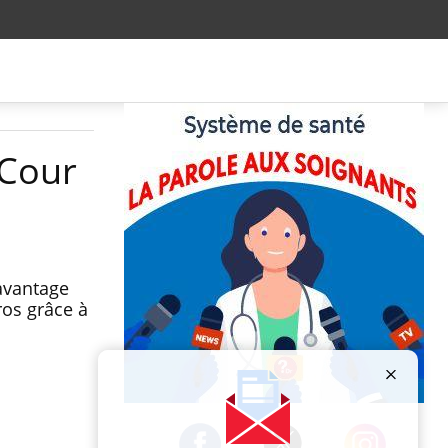
 Cour
davantage
ros grâce à
Publicité