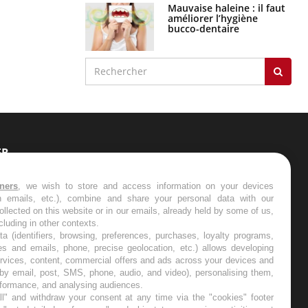
Mauvaise haleine : il faut
améliorer l’hygiène
bucco-dentaire
ER
s les semaines les meilleures
tners
, we wish to store and access information on your devices
in emails, etc.), combine and share your personal data with our
ollected on this website or in our emails, already held by some of us,
ncluding in other contexts.
ta (identifiers, browsing, preferences, purchases, loyalty programs,
es and emails, phone, precise geolocation, etc.) allows developing
ervices, content, commercial offers and ads across your devices and
RE
 by email, post, SMS, phone, audio, and video), personalising them,
rformance, and analysing audiences.
l" and withdraw your consent at any time via the "cookies" footer