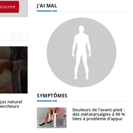
J'AI MAL
'inscrire
SYMPTÔMES
Comment oublier les écrans en
 jus naturel
vacances ?
chercheurs
Douleurs de l’avant-pied :
des métatarsalgies à 90 %
liées à problème d’appui