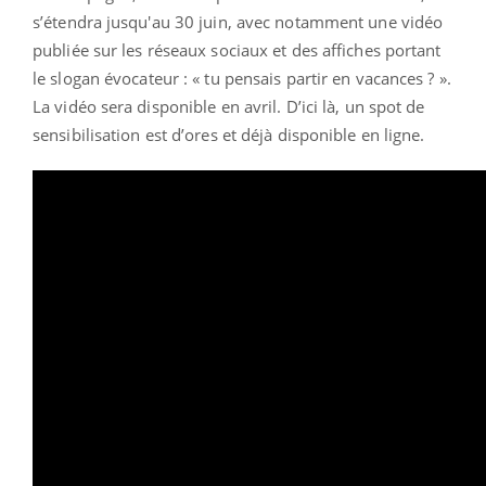
s’étendra jusqu'au 30 juin, avec notamment une vidéo
publiée sur les réseaux sociaux et des affiches portant
le slogan évocateur : « tu pensais partir en vacances ? ».
La vidéo sera disponible en avril. D’ici là, un spot de
sensibilisation est d’ores et déjà disponible en ligne.