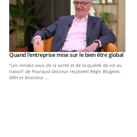
Yout
Quand l’entreprise mise sur le bien être global
Youtube
ndez-
"Les rendez-vous de la santé et de la qualité de vie au
cet
travail" de Pourquoi Docteur reçoivent Régis Blugeon,
DRH et directeur ...
Ecz
You
(3/3
Dans
vous
quot