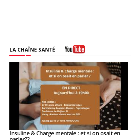
LA CHAÎNE SANTÉ
Youtube
Youtube
Insuline & Charge mentale : et si on osait en
Youtube
Youtube
parler??