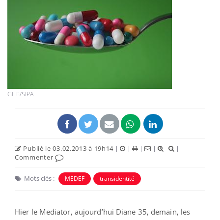
GILE/SIPA
Publié le 03.02.2013 à 19h14
|
|
|
|
|
Commenter
Mots clés :
MEDEF
transidentité
Hier le Mediator, aujourd’hui Diane 35, demain, les