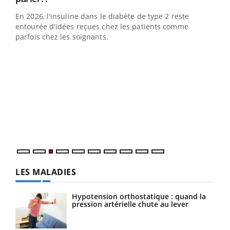
En 2026, l'insuline dans le diabète de type 2 reste
entourée d'idées reçues chez les patients comme
parfois chez les soignants.
Ecz
You
pour
L'ét
Vaca
Nos 
LES MALADIES
Hypotension orthostatique : quand la
pression artérielle chute au lever