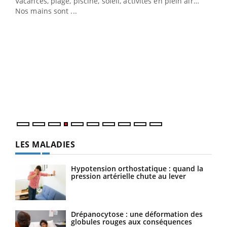
Vacances, plage, piscine, soleil, activités en plein air…
Nos mains sont ...
Dia
You
Le 
pers
ques
LES MALADIES
Hypotension orthostatique : quand la
pression artérielle chute au lever
Drépanocytose : une déformation des
globules rouges aux conséquences