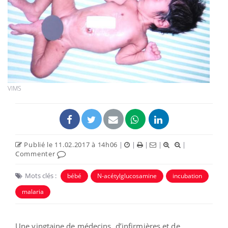
VIMS
Publié le 11.02.2017 à 14h06
|
|
|
|
|
Commenter
Mots clés :
bébé
N-acétylglucosamine
incubation
malaria
Une vingtaine de médecins, d’infirmières et de