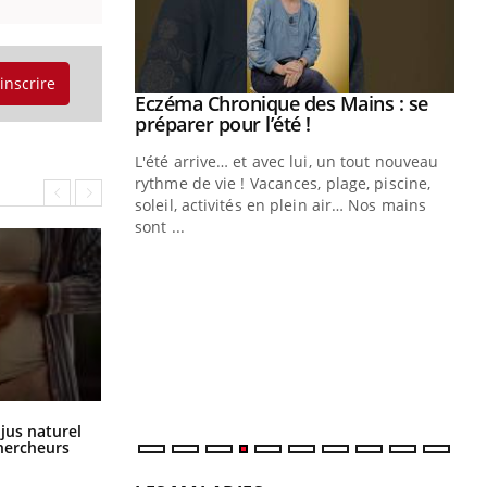
'inscrire
ale : et si on
Eczéma Chronique des Mains : se
Youtube
ube
Youtube
préparer pour l’été !
e diabète de type 2
L'été arrive… et avec lui, un tout nouveau
çues chez les
rythme de vie ! Vacances, plage, piscine,
ez les soignants.
soleil, activités en plein air… Nos mains
sont ...
Di
You
Le 
nom
dia
défi
Comment oublier les écrans en
 jus naturel
vacances ?
chercheurs