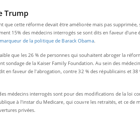
Cancer colorectal : une
Cytomég
stratégie simple aurait
change d
de Trump
changé la donne au Pays
charge 
basque
enceint
ent que cette réforme devait être améliorée mais pas supprimée,
ement 15% des médecins interrogés se sont dits en faveur d'une 
marqueur de la politique de Barack Obama
.
aible que les 26 % de personnes qui souhaitent abroger la réfor
cent sondage de la Kaiser Family Foundation. Au sein des médeci
dit en faveur de l'abrogation, contre 32 % des républicains et 38
es médecins interrogés sont pour des modifications de la loi c
blique à l'instar du Medicare, qui couvre les retraités, et ce de 
vertures privées.