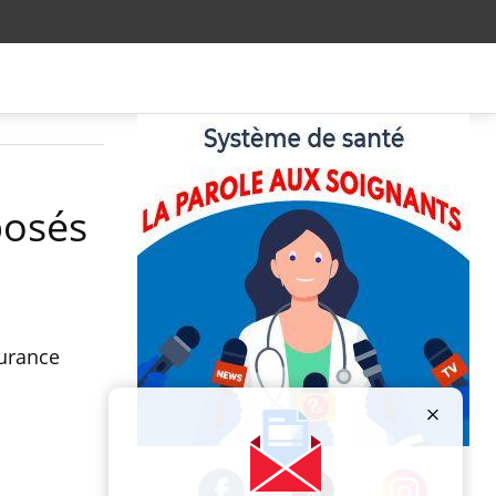
posés
surance
Publicité