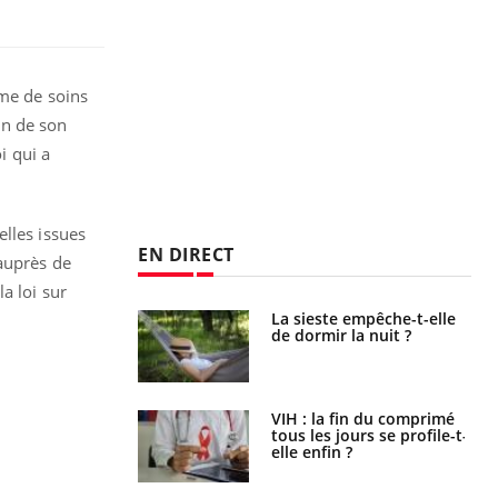
ème de soins
in de son
i qui a
lles issues
EN DIRECT
auprès de
a loi sur
unya, dengue,
La sieste empêche-t-elle
e : que se passe-
de dormir la nuit ?
s le sud de la
icaments GLP-1
VIH : la fin du comprimé
t-ils aussi les os
tous les jours se profile-t-
elle enfin ?