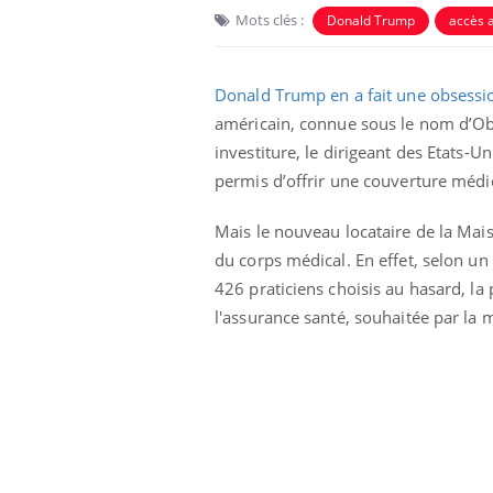
Mots clés :
Donald Trump
accès 
Donald Trump en a fait une obsessi
américain, connue sous le nom d’Ob
investiture, le dirigeant des Etats-U
permis d’offrir une couverture médi
Mais le nouveau locataire de la Mais
du corps médical. En effet, selon u
426 praticiens choisis au hasard, la
Hantavirus : un cas
l'assurance santé, souhaitée par la 
détecté chez un touriste
en France
Mortalité infantile : un
rapport s’interroge sur
son taux élevé en France