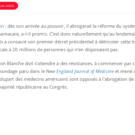
aux soins
on :
dès son arrivée au pouvoir, il abrogerait la réforme du syst
amacare, a-t-il promis. C’est donc naturellement qu’au lendema
nis a consacré son premier décret présidentiel à détricoter cette lo
cale à 20 millions de personnes qui n’en disposaient pas.
on Blanche doit s’attendre à des résistances, à commencer par ce
n sondage paru dans le Ne
w England Journal of Medicine
et mené 
 plupart des médecins américains sont opposés à l'abrogation de l
Comment oublier les
Chikung
majorité républicaine au Congrès.
écrans en vacances ?
West Nil
t-il dan
France ?
Toujours connectés :
Les méd
comment le travail
protègen
empiète de plus en plus
?
sur nos soirées