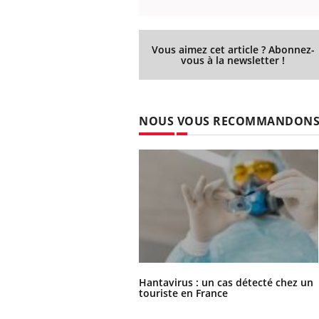
Vous aimez cet article ? Abonnez-
vous à la newsletter !
Eczéma Chronique des Mains :
Car
Youtube
You
Youtube
expliquer ma maladie
pré
Il y a des sujets qui sont faciles à aborder...
Fati
NOUS VOUS RECOMMANDON
d'autres non ! D'un côté, poser des
mêm
questions sur la maladie d'un proche c'est
care
montrer ...
...
Hantavirus : un cas détecté chez un
touriste en France