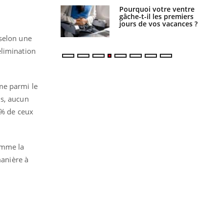
alovirus : ce qui
Pourquoi votre ventre
ans la prise en
gâche-t-il les premiers
des femmes
jours de vos vacances ?
es
 selon une
élimination
me parmi le
ns, aucun
 % de ceux
omme la
manière à