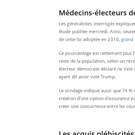
Grossesse à risque : ce jus
naturel attire l'attention
Médecins-électeurs 
des chercheurs
Les généralistes interrogés expliqu
étude publiée mercredi. Ainsi, seul
de cette loi adoptée en 2010,
grand 
Ce pourcentage est nettement plus f
reste de la population, selon un ré
électeur démocrate déclaré ne s'est 
ayant dit avoir voté Trump.
Le sondage indique aussi que 74 % d
création d'une option d'assurance pu
créer une concurrence entre les cou
Les acquis plébiscités