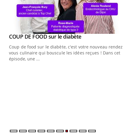
Youtube
cès
COUP DE FOOD sur le diabète
Youtube
Coup de food sur le diabète, c'est votre nouveau rendez-
 en
vous culinaire qui bouscule les idées reçues ! Dans cet
u
épisode, une ...
Qua
You
"Les
trav
DRH 