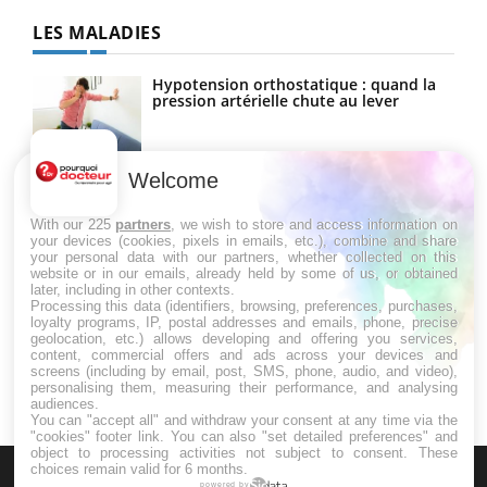
LES MALADIES
Hypotension orthostatique : quand la
pression artérielle chute au lever
Welcome
Drépanocytose : une déformation des
globules rouges aux conséquences
graves
With our 225
partners
, we wish to store and access information on
your devices (cookies, pixels in emails, etc.), combine and share
your personal data with our partners, whether collected on this
website or in our emails, already held by some of us, or obtained
Maladie de Charcot (Sclérose latérale
later, including in other contexts.
amyotrophique)
Processing this data (identifiers, browsing, preferences, purchases,
loyalty programs, IP, postal addresses and emails, phone, precise
geolocation, etc.) allows developing and offering you services,
content, commercial offers and ads across your devices and
screens (including by email, post, SMS, phone, audio, and video),
personalising them, measuring their performance, and analysing
audiences.
You can "accept all" and withdraw your consent at any time via the
"cookies" footer link
. You can also "set detailed preferences" and
object to processing activities not subject to consent. These
choices remain valid for 6 months.
powered by