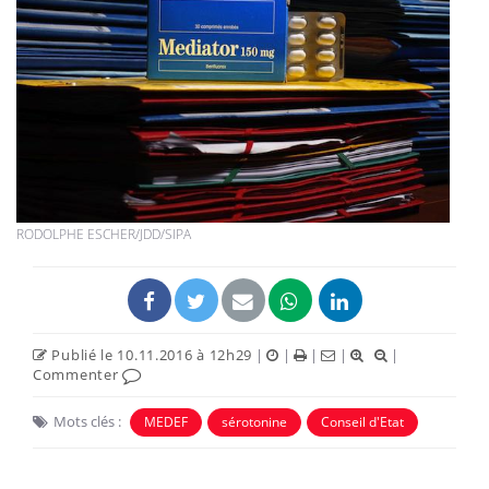
RODOLPHE ESCHER/JDD/SIPA
Publié le 10.11.2016 à 12h29
|
|
|
|
|
Commenter
Mots clés :
MEDEF
sérotonine
Conseil d'Etat