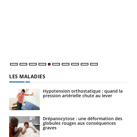
Un 
You
à l
Un é
mati
numé
LES MALADIES
Hypotension orthostatique : quand la
pression artérielle chute au lever
Drépanocytose : une déformation des
globules rouges aux conséquences
graves