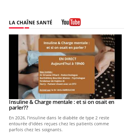
LA CHAÎNE SANTÉ
Youtube
Youtube
Insuline & Charge mentale : et si on osait en
Youtube
Youtube
parler??
En 2026, l'insuline dans le diabète de type 2 reste
entourée d'idées reçues chez les patients comme
parfois chez les soignants.