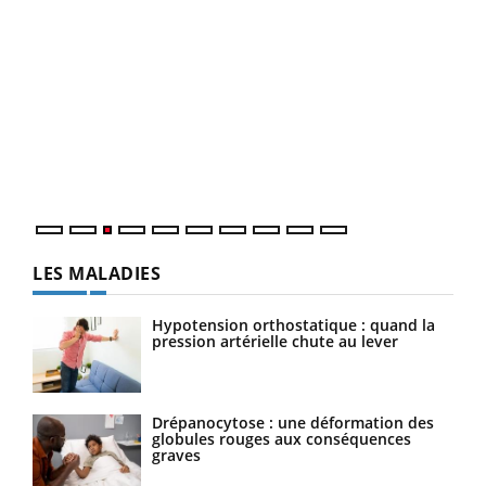
Ecz
You
pour
L'ét
Vaca
Nos 
LES MALADIES
Hypotension orthostatique : quand la
pression artérielle chute au lever
Drépanocytose : une déformation des
globules rouges aux conséquences
graves