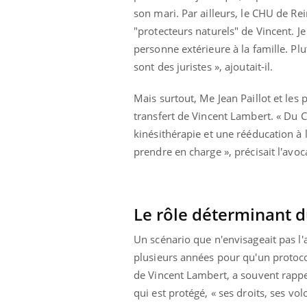
solaire du 12 août
Bébés, jeunes enfants :
son mari. Par ailleurs, le CHU de R
erres adaptés,
quelle trousse à
"protecteurs naturels" de Vincent. Je
dispensable pour
pharmacie pour les
 des yeux”
vacances ?
personne extérieure à la famille. Plu
sont des juristes », ajoutait-il.
Mais surtout, Me Jean Paillot et le
transfert de Vincent Lambert. « Du 
kinésithérapie et une rééducation à l
prendre en charge », précisait l'avoc
Le rôle déterminant 
Un scénario que n'envisageait pas l
plusieurs années pour qu'un protocol
de Vincent Lambert, a souvent rappel
qui est protégé, « ses droits, ses vol