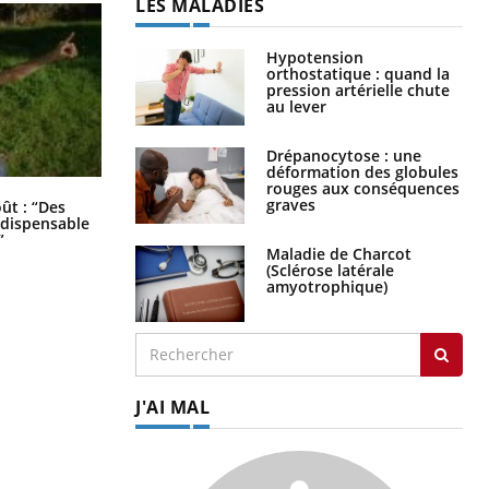
LES MALADIES
Hypotension
orthostatique : quand la
pression artérielle chute
au lever
Drépanocytose : une
déformation des globules
rouges aux conséquences
Les troubles du sommeil modifient
graves
oût : “Des
votre cerveau !
indispensable
”
Maladie de Charcot
(Sclérose latérale
amyotrophique)
J'AI MAL