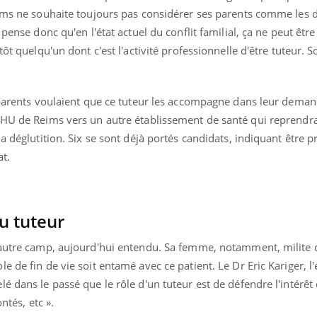
Hantavirus : un cas
eims ne souhaite toujours pas considérer ses parents comme les d
détecté chez un touriste
 pense donc qu'en l'état actuel du conflit familial, ça ne peut êtr
en France
tôt quelqu'un dont c'est l'activité professionnelle d'être tuteur. S
s parents voulaient que ce tuteur les accompagne dans leur dema
CHU de Reims vers un autre établissement de santé qui reprendra
a déglutition. Six se sont déjà portés candidats, indiquant être pr
at.
du tuteur
'autre camp, aujourd'hui entendu. Sa femme, notamment, milite 
e de fin de vie soit entamé avec ce patient. Le Dr Eric Kariger, 
é dans le passé que le rôle d'un tuteur est de défendre l'intérê
ontés, etc ».