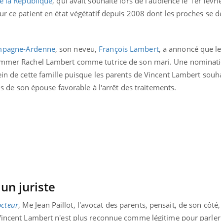
e la République
, qui avait souhaité lors de l'audience le 1er févri
ur ce patient en état végétatif depuis 2008 dont les proches se d
mpagne-Ardenne
, son neveu,
François Lambert
, a annoncé que le
nommer Rachel Lambert comme tutrice de son mari. Une nominati
ein de cette famille puisque les parents de Vincent Lambert souh
vis de son épouse favorable à l'arrêt des traitements.
Syndrome métabolique :
quels sont les meilleurs
exercices physiques ?
 un juriste
Comment éviter une otite
pendant les vacances ?
cteur
, Me Jean Paillot, l'avocat des parents, pensait, de son côté,
 Vincent Lambert n'est plus reconnue comme légitime pour parle