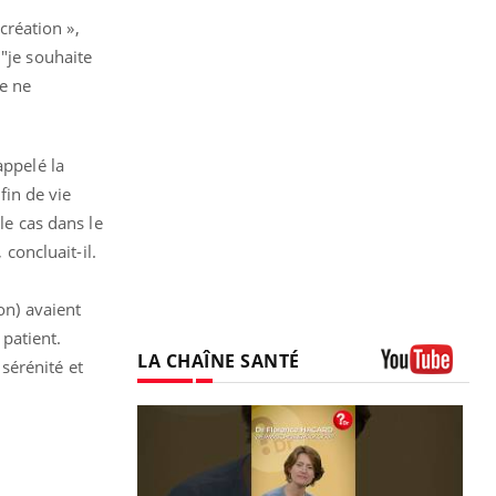
création »,
: "je souhaite
je ne
appelé la
fin de vie
le cas dans le
 concluait-il.
on) avaient
e patient.
LA CHAÎNE SANTÉ
sérénité et
Youtube