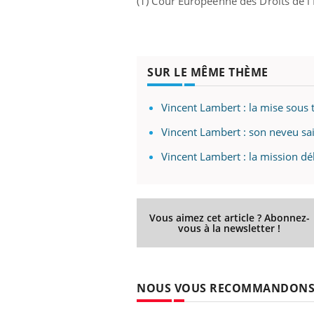
(1) Cour Européenne des Droits de
 Mains :
Carence en fer : comprendre pour
Ins
Youtube
You
SUR LE MÊME THÈME
Youtube
Youtube
prévenir
osa
aciles à aborder...
Fatigue, irritabilité, brouillard mental ou
En 2
Vincent Lambert : la mise sous 
poser des
même alopécie… Les symptômes de la
rest
Vincent Lambert : son neveu saisi
'un proche c'est
carence en fer sont multiples ce qui la rend
pat
...
Vincent Lambert : la mission dél
Vous aimez cet article ? Abonnez-
vous à la newsletter !
NOUS VOUS RECOMMANDON