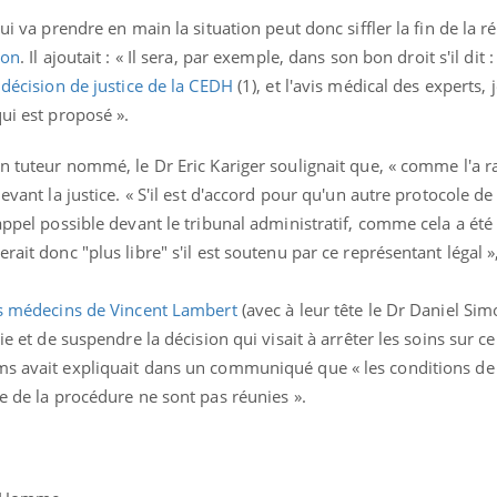
ui va prendre en main la situation peut donc siffler la fin de la ré
ion
. Il ajoutait : « Il sera, par exemple, dans son bon droit s'il dit 
a
décision de justice de la CEDH
(1), et l'avis médical des experts, 
qui est proposé ».
un tuteur nommé, le Dr Eric Kariger soulignait que, « comme l'a r
evant la justice. « S'il est d'accord pour qu'un autre protocole de 
appel possible devant le tribunal administratif, comme cela a été 
ait donc "plus libre" s'il est soutenu par ce représentant légal »,
s médecins de Vincent Lambert
(avec à leur tête le Dr Daniel Sim
ie et de suspendre la décision qui visait à arrêter les soins sur c
ms avait expliquait dans un communiqué que « les conditions de 
te de la procédure ne sont pas réunies ».