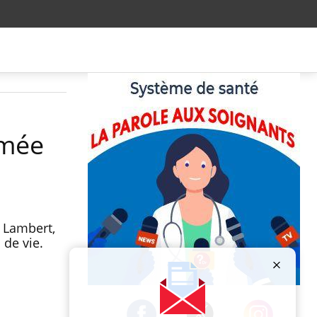
mmée
 Lambert,
 de vie.
Publicité