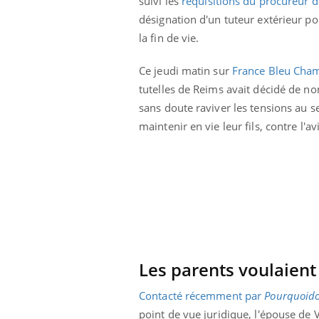
suivi les
réquisitions du procureur d
désignation d'un tuteur extérieur po
la fin de vie.
Ce jeudi matin sur
France Bleu Cha
tutelles de Reims avait décidé de 
sans doute raviver les tensions au s
maintenir en vie leur fils, contre l'a
en vacances :
Les troubles du sommeil
u signe d’une
modifient votre cerveau !
?
Les parents voulaient
 caries pouvaient
Mon enfant est-il trop
disparaître sans
sensible ou simplement
e ?
très empathique ?
Contacté récemment par
Pourquoido
point de vue juridique, l'épouse de