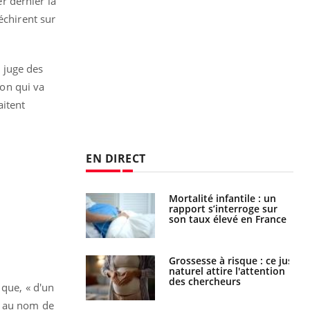
er dernier la
échirent sur
 juge des
on qui va
aitent
EN DIRECT
Mortalité infantile : un
Toujours connectés :
rapport s’interroge sur
comment le travail
son taux élevé en France
empiète de plus en plus
sur nos soirées
Grossesse à risque : ce jus
Cancer colorectal : une
naturel attire l'attention
stratégie simple aurait
des chercheurs
changé la donne au Pays
 que, « d'un
basque
r au nom de