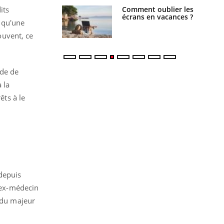
Comment oublier les
Chikungunya, dengue,
its
écrans en vacances ?
West Nile : que se passe-
e qu'une
t-il dans le sud de la
France ?
ouvent, ce
nde de
 la
êts à le
depuis
l'ex-médecin
t du majeur