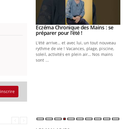
Eczéma Chronique des Mains : se
Youtube
Youtube
préparer pour l’été !
L'été arrive… et avec lui, un tout nouveau
rythme de vie ! Vacances, plage, piscine,
soleil, activités en plein air… Nos mains
sont ...
Youtube
Diabète & Ramadan 2026
Un
Youtube
You
fac
Le Ramadan approche, et, pour de
pr
nombreuses personnes atteintes de
Un 
diabète, c'est une période de questions, de
'inscrire
mut
défis, mais ...
san
num