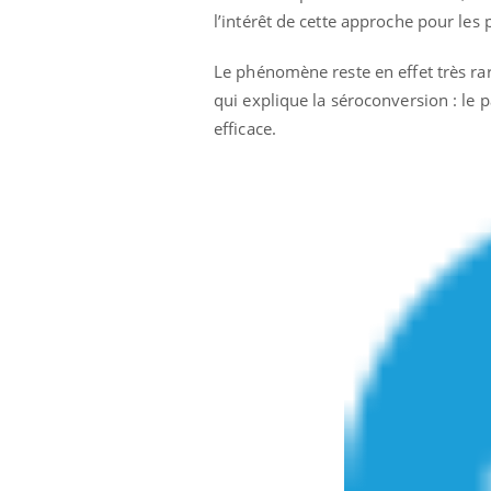
mut
air… Nos mains
défis, mais ...
l’intérêt de cette approche pour les 
sant
num
Le phénomène reste en effet très ra
qui explique la séroconversion : le p
efficace.