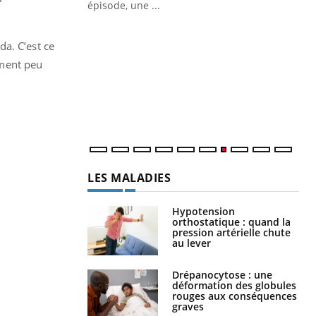
épisode, une ...
Quand l’entreprise mise sur le bien
Ec
Youtube
You
Youtube
être global
quo
a. C’est ce
ement peu
"Les rendez-vous de la santé et de la
Dan
qualité de vie au travail" de Pourquoi
der
Docteur reçoivent Régis Blugeon, DRH et
com
directeur ...
et é
LES MALADIES
Hypotension
orthostatique : quand la
pression artérielle chute
au lever
Drépanocytose : une
déformation des globules
rouges aux conséquences
graves