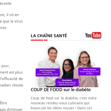
récente.
t, il vit en
e que le virus
ires
LA CHAÎNE SANTÉ
Youtube
 jour,
ment est plus
’efficacité de
nadien résiste
Youtube
COUP DE FOOD sur le diabète
Youtube
Coup de food sur le diabète, c'est votre
 Être
nouveau rendez-vous culinaire qui
bouscule les idées reçues ! Dans cet
t pas diminuer