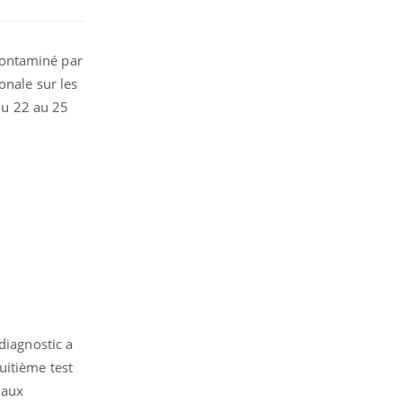
 contaminé par
onale sur les
 du 22 au 25
diagnostic a
uitième test
 aux