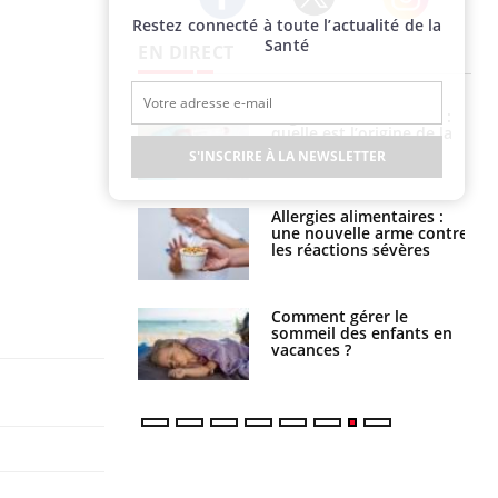
Restez connecté à toute l’actualité de la
Twitter
Facebook
Instagram
Santé
EN DIRECT
Légionellose en Suisse :
Bilan prévention : ce que
quelle est l’origine de la
les kinés pourront
contamination ?
bientôt faire
S'INSCRIRE À LA NEWSLETTER
Allergies alimentaires :
TDAH : quel est ce
une nouvelle arme contre
traitement autorisé aux
les réactions sévères
États-Unis ?
Comment gérer le
Cerveau : le mystère de la
sommeil des enfants en
"madeleine de Proust"
vacances ?
enfin expliqué