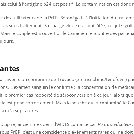
ais celui à l’antigène p24 est positif. La contamination est donc 
es utilisateurs de la PrEP. Séronégatif à l’initiation du traitemen
s sous traitement. Sa charge virale est contrôlée, ce qui signifi
 Mais le couple est « ouvert » : le Canadien rencontre des partena
ujours.
tantes
P, à raison d’un comprimé de Truvada (emtricitabine/ténofovir) par
s. L’examen sanguin le confirme : la concentration de médica
it le premier cas rapporté de séroconversion à ce jour, alors que l
lle est prise correctement. Mais la souche qui a contaminé le Ca
« jumeau numérique » pour
tube
i qu’à sept autres.
iliter l’accès à la médecine
Youtube
ventive
uno Spire, ancien président d’AIDES contacté par
Pourquoidocteur
.
établissement lié à un groupe
 sous PrEP, c’est une coïncidence d’événements rares qui ne doi