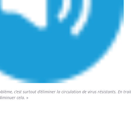
blème, c’est surtout d’éliminer la circulation de virus résistants. En tra
diminuer cela.
»