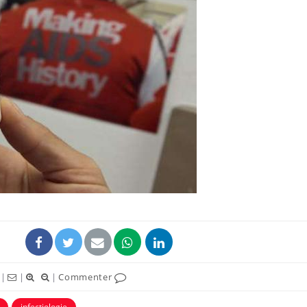
Le smartphone nuit-il à
l'apprentissage de la
lecture ?
Mordue par une tique en
vacances, elle reste dans
le coma pendant 42 jours
Mordue par un
barracuda, une petite fille
secourue grâce à un
réflexe essentiel
|
|
|
Commenter
infectiologie