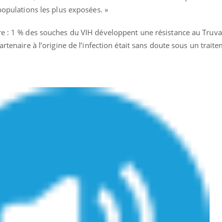
ualiste innove en matière de bilan de
populations les plus exposées. »
é : l'utilisation d'un « jumeau
érique » permet ...
re : 1 % des souches du VIH développent une résistance au Truvad
artenaire à l’origine de l’infection était sans doute sous un trait