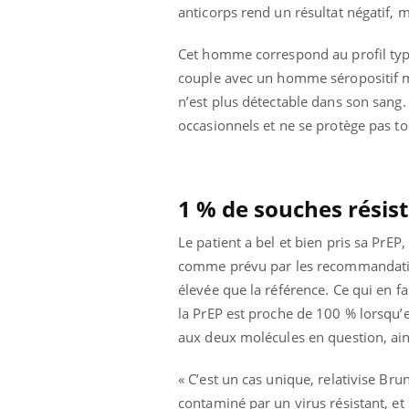
anticorps rend un résultat négatif, m
Cet homme correspond au profil type d
couple avec un homme séropositif mai
n’est plus détectable dans son sang.
occasionnels et ne se protège pas to
1 % de souches résis
Le patient a bel et bien pris sa PrE
comme prévu par les recommandation
élevée que la référence. Ce qui en fa
la PrEP est proche de 100 % lorsqu’e
Youtube
 Mains : se
Diabète & Ramadan 2026
Un 
Youtube
You
aux deux molécules en question, ains
outube
fac
Le Ramadan approche, et, pour de
pré
« C’est un cas unique, relativise Br
un tout nouveau
nombreuses personnes atteintes de
Un 
lage, piscine,
diabète, c'est une période de questions, de
contaminé par un virus résistant, et