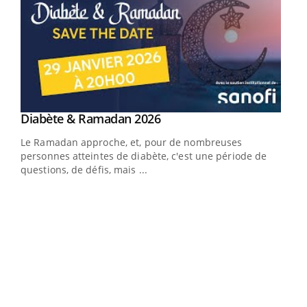
Youtube
Diabète & Ramadan 2026
Youtube
Le Ramadan approche, et, pour de nombreuses
vie !
personnes atteintes de diabète, c'est une période de
…
questions, de défis, mais ...
Un 
You
à l
Un é
mati
numé