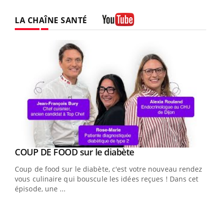
LA CHAÎNE SANTÉ
Youtube
Youtube
cès
COUP DE FOOD sur le diabète
Youtube
Coup de food sur le diabète, c'est votre nouveau rendez-
 en
vous culinaire qui bouscule les idées reçues ! Dans cet
u
épisode, une ...