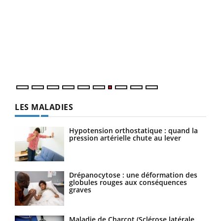
Qua
You
"Les
trav
DRH 
LES MALADIES
Hypotension orthostatique : quand la
pression artérielle chute au lever
Drépanocytose : une déformation des
globules rouges aux conséquences
graves
Maladie de Charcot (Sclérose latérale