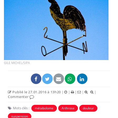
GILE MICHEL/SIPA
Publié le 27.01.2016 à 13h20
|
|
|
|
|
Commenter
Mots clés :
métabolome
Arthrose
douleur
suspension