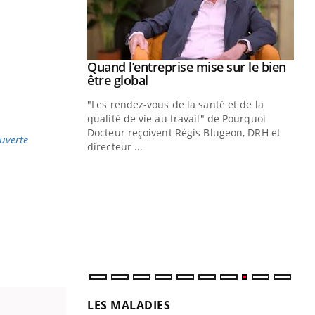
Youtube
 diabète
Quand l’entreprise mise sur le bien
Youtube
Youtube
être global
e, c'est votre
"Les rendez-vous de la santé et de la
naire qui
qualité de vie au travail" de Pourquoi
 ! Dans cet
Docteur reçoivent Régis Blugeon, DRH et
uverte
directeur ...
Ec
You
quo
Dan
der
com
et é
LES MALADIES