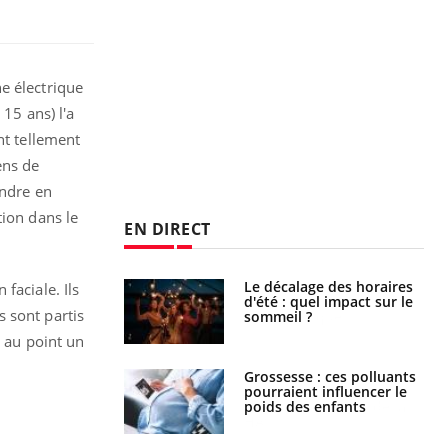
e électrique
 15 ans) l'a
nt tellement
ens de
endre en
tion dans le
EN DIRECT
: le mystère de la
Le décalage des horaires
faciale. Ils
ine de Proust"
d'été : quel impact sur le
 sont partis
pliqué
sommeil ?
e au point un
nce au gluten : les
Grossesse : ces polluants
es
pourraient influencer le
ndations de la
poids des enfants