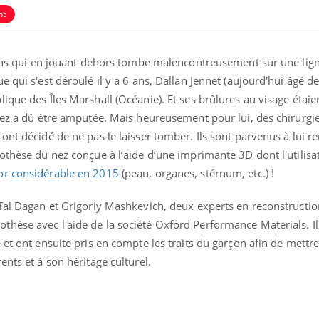
nt
f ans qui en jouant dehors tombe malencontreusement sur une lign
 qui s'est déroulé il y a 6 ans, Dallan Jennet (aujourd'hui âgé de
ique des Îles Marshall (Océanie). Et ses brûlures au visage étaie
 nez a dû être amputée. Mais heureusement pour lui, des chirurgi
ont décidé de ne pas le laisser tomber. Ils sont parvenus à lui r
othèse du nez conçue à l’aide d’une imprimante 3D dont l'utilisa
or considérable en 2015
(peau, organes, stérnum, etc.) !
Comment gérer le
Cerveau 
Tal Dagan et Grigoriy Mashkevich, deux experts en reconstruction 
sommeil des enfants en
"madele
hèse avec l'aide de la société Oxford Performance Materials. Ils
vacances ?
enfin ex
 et ont ensuite pris en compte les traits du garçon afin de mettr
nts et à son héritage culturel.
Bilan prévention : ce que
Intoléra
les kinés pourront
nouvell
bientôt faire
recomma
HAS