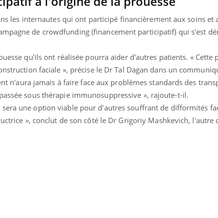
patif à l'origine de la prouesse
sans les internautes qui ont participé financièrement aux soins et
 campagne de
crowdfunding
(financement participatif) qui s'est d
ouesse qu'ils ont réalisée pourra aider d'autres patients. « Cette
onstruction faciale », précise le Dr Tal Dagan dans un communiq
tient n'aura jamais à faire face aux problèmes standards des trans
 passée sous thérapie immunosuppressive », rajoute-t-il.
era une option viable pour d'autres souffrant de difformités fa
uctrice », conclut de son côté le Dr Grigoriy Mashkevich, l'autre 