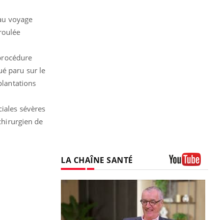
 au voyage
éroulée
 procédure
ué paru sur le
plantations
ciales sévères
chirurgien de
LA CHAÎNE SANTÉ
Youtube