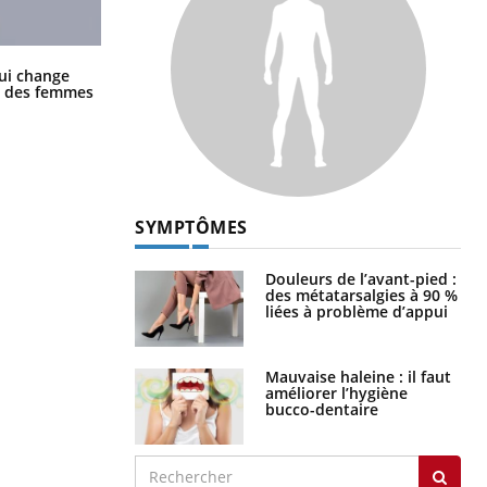
La sieste empêche-t-elle de dormir
ui change
la nuit ?
ge des femmes
SYMPTÔMES
Douleurs de l’avant-pied :
des métatarsalgies à 90 %
liées à problème d’appui
Mauvaise haleine : il faut
améliorer l’hygiène
bucco-dentaire