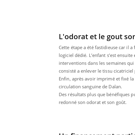
ar une tique en
Allergies alimentaires :
, elle reste dans
une nouvelle arme contre
pendant 42 jours
les réactions sévères
L'odorat et le gout 
Cette étape a été fastidieuse car il 
logiciel dédié. L’enfant s’est ensuit
interventions dans les semaines qui
consisté a enlever le tissu cicatrici
Enfin, après avoir imprimé et fixé la
circulation sanguine de Dalan.
Des résultats plus que bénéfiques pu
redonné son odorat et son goût.