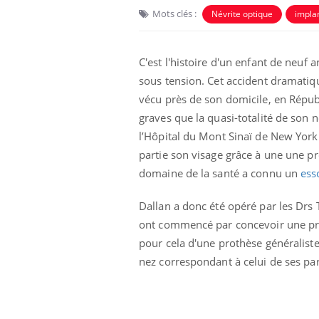
Mots clés :
Névrite optique
impla
C'est l'histoire d'un enfant de neu
sous tension. Cet accident dramatique
vécu près de son domicile, en Républ
graves que la quasi-totalité de son
l’Hôpital du Mont Sinaï de New York 
partie son visage grâce à une une pr
domaine de la santé a connu un
ess
e et chaleur : ce
Mordue par un
Dallan a donc été opéré par les Drs 
a science
barracuda, une petite fille
ont commencé par concevoir une prot
secourue grâce à un
réflexe essentiel
pour cela d'une prothèse généraliste
nez correspondant à celui de ses pare
phone nuit-il à
Légionellose en Suisse :
tissage de la
quelle est l’origine de la
contamination ?