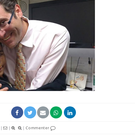
|
|
|
Commenter