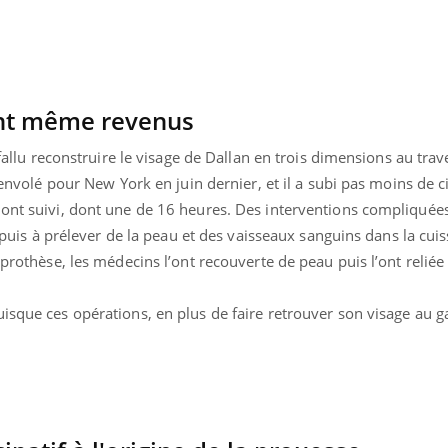
TDAH : quel est ce
Insuffis
traitement autorisé aux
comment
États-Unis ?
préveni
sont même revenus
a fallu reconstruire le visage de Dallan en trois dimensions au trav
e envolé pour New York en juin dernier, et il a subi pas moins de c
 ont suivi, dont une de 16 heures. Des interventions compliquée
el puis à prélever de la peau et des vaisseaux sanguins dans la cui
 prothèse, les médecins l’ont recouverte de peau puis l’ont reliée 
isque ces opérations, en plus de faire retrouver son visage au ga