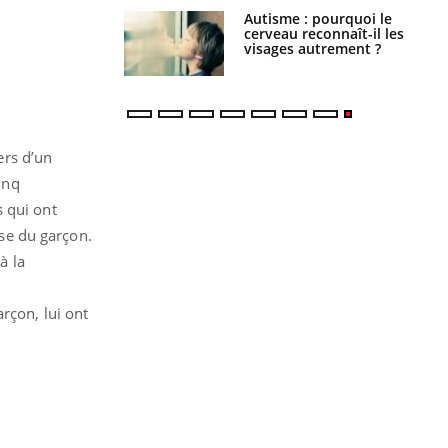
ance cardiaque :
Autisme : pourquoi le
 mieux la
cerveau reconnaît-il les
r
visages autrement ?
ers d’un
inq
s qui ont
sse du garçon.
à la
rçon, lui ont