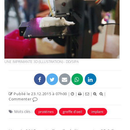
UNE IMPRIMANTE 3D (ILLUSTRATION) - DD/SIPA
Publié le 23.12.2015 à 07h00
|
|
|
|
|
Commenter
Mots clés :
protéines
greffe d'oeil
implant