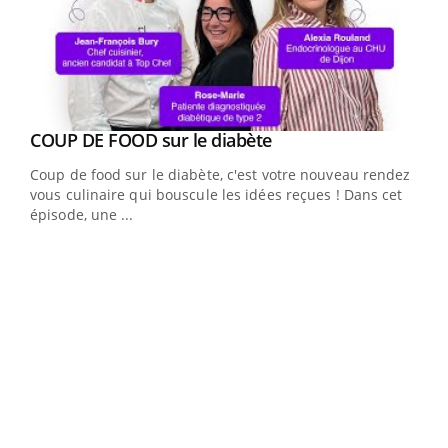
Youtube
cès
COUP DE FOOD sur le diabète
Youtube
Coup de food sur le diabète, c'est votre nouveau rendez-
 en
vous culinaire qui bouscule les idées reçues ! Dans cet
u
épisode, une ...
Qua
You
"Les
trav
DRH 