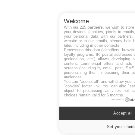
Welcome
With our 225
partners
, we wish to stor
your devices (cookies, pixels in emails
your personal data with our partners,
website or in our emails, already held 
later, including in other contexts.
Processing this data (identifiers, brows
loyalty programs, IP, postal addresses 
geolocation, etc.) allows developing 
content, commercial offers and ads
screens (including by email, post, SMS,
personalising them, measuring their p
audiences.
You can "accept all" and withdraw your 
"cookies" footer link
. You can also "set
object to processing activities not 
choices remain valid for 6 months.
powered by
Accept all
Set your choic