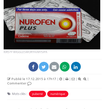
KIRSTY WIGGLESWORTH/AP/SIPA
Publié le 17.12.2015 à 17h17
|
|
|
|
|
Commenter
Mots clés :
puberté
numérique