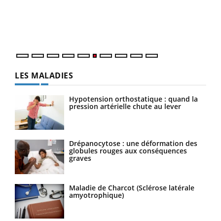
Coup
vous
épis
LES MALADIES
Hypotension orthostatique : quand la
pression artérielle chute au lever
Drépanocytose : une déformation des
globules rouges aux conséquences
graves
Maladie de Charcot (Sclérose latérale
amyotrophique)