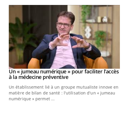
Youtube
Un « jumeau numérique » pour faciliter l’accès
Youtube
Youtube
à la médecine préventive
Un établissement lié à un groupe mutualiste innove en
e
matière de bilan de santé : l'utilisation d'un « jumeau
numérique » permet ...
COU
You