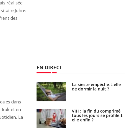
is réalisée
rsitaire Johns
frent des
EN DIRECT
unya, dengue,
La sieste empêche-t-elle
e : que se passe-
de dormir la nuit ?
s le sud de la
aboues dans
 Irak et en
icaments GLP-1
VIH : la fin du comprimé
t-ils aussi les os
tous les jours se profile-t-
uotidien. La
elle enfin ?