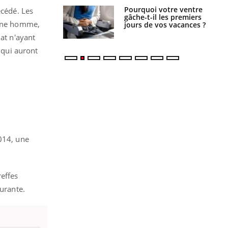
alovirus : ce qui
Pourquoi votre ventre
écédé. Les
ans la prise en
gâche-t-il les premiers
jeune homme,
des femmes
jours de vos vacances ?
es
dat n'ayant
 qui auront
2014, une
effes
ourante.