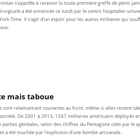
istan s'apprête à recevoir la toute première greffe de pénis jama
irurgicale a été annoncée ce lundi par le centre hospitalier unive
rk Time. Il s'agit d'un espoir pour les autres militaires qui souf
reux.
Chikung
West Nil
te mais taboue
t-il dan
France ?
res sont relativement courantes au front, même si elles restent t
a société. De 2001 à 2013, 1367 militaires américains déployés en
Les méd
protègen
 parties génitales, selon des chiffres du Pentagone cités par le q
?
 et a été touchée par l'explosion d'une bombe artisanale.