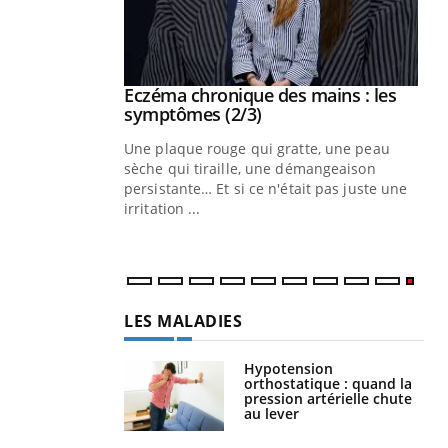
 mains : au
Eczéma chronique des mains : les
Youtube
be
Youtube
symptômes (2/3)
ès Zaraa,
Une plaque rouge qui gratte, une peau
us explique
sèche qui tiraille, une démangeaison
ins au quotidien
persistante… Et si ce n'était pas juste une
irritation ...
LES MALADIES
Hypotension
orthostatique : quand la
pression artérielle chute
au lever