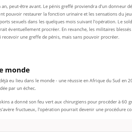
Cytomég
un an, peut-être avant. Le pénis greffé proviendra d'un donneur d
change d
nt pouvoir restaurer la fonction urinaire et les sensations du 
charge 
enceint
pports sexuels dans les quelques mois suivant l'opération. Le sol
rrait éventuellement procréer. En revanche, les militaires blessés
i recevoir une greffe de pénis, mais sans pouvoir procréer.
le monde
 déjà eu lieu dans le monde - une réussie en Afrique du Sud en 
oldée par un échec.
kins a donné son feu vert aux chirurgiens pour procéder à 60 gr
i s'avère fructueux, l'opération pourrait devenir une procédure c