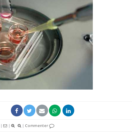
|
|
|
Commenter