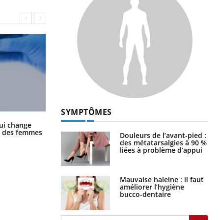
SYMPTÔMES
La sieste empêche-t-elle de dormir
ui change
la nuit ?
ge des femmes
Douleurs de l’avant-pied :
des métatarsalgies à 90 %
liées à problème d’appui
Mauvaise haleine : il faut
améliorer l’hygiène
bucco-dentaire