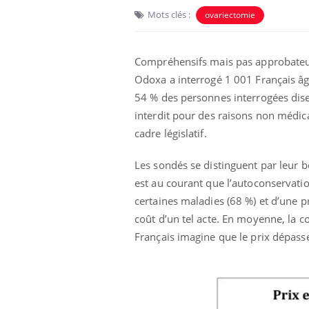
Mots clés :
ovariectomie
Compréhensifs mais pas approbateurs
Odoxa a interrogé 1 001 Français âg
54 % des personnes interrogées dise
interdit pour des raisons non médica
cadre législatif.
Les sondés se distinguent par leur b
est au courant que l’autoconservatio
unya, dengue,
La sieste empêche-t-elle
certaines maladies (68 %) et d’une p
e : que se passe-
de dormir la nuit ?
 le sud de la
coût d’un tel acte. En moyenne, la 
Français imagine que le prix dépass
icaments GLP-1
VIH : la fin du comprimé
-ils aussi les os
tous les jours se profile-t-
elle enfin ?