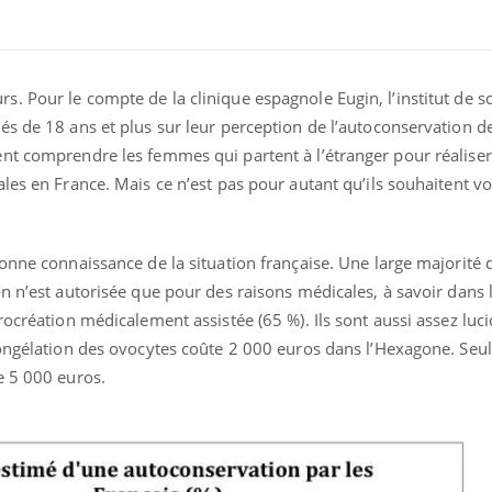
. Pour le compte de la clinique espagnole Eugin, l’institut de 
és de 18 ans et plus sur leur perception de l’autoconservation d
nt comprendre les femmes qui partent à l’étranger pour réaliser
les en France. Mais ce n’est pas pour autant qu’ils souhaitent vo
onne connaissance de la situation française. Une large majorité 
n n’est autorisée que pour des raisons médicales, à savoir dans 
Fortes chaleurs :
rocréation médicalement assistée (65 %). Ils sont aussi assez luc
pourquoi le risque de
noyade grimpe-t-il ?
congélation des ovocytes coûte 2 000 euros dans l’Hexagone. Seu
e 5 000 euros.
Le Viagra pourrait-il
freiner la propagation du
cancer ?