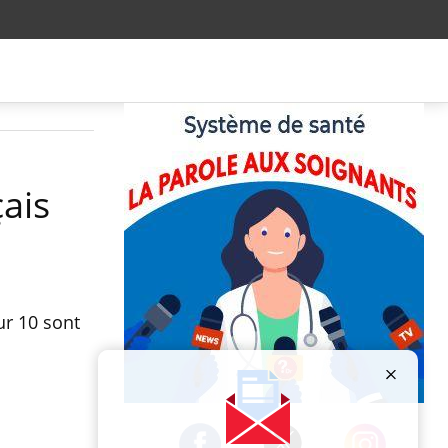
ais
ur 10 sont
Publicité