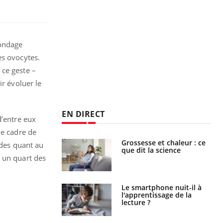
sondage
es ovocytes.
 ce geste –
ir évoluer le
EN DIRECT
d’entre eux
le cadre de
Grossesse et chaleur : ce
Mordue par un
ides quant au
que dit la science
barracuda, une petite fille
secourue grâce à un
l un quart des
réflexe essentiel
Le smartphone nuit-il à
Légionellose en Suisse :
l'apprentissage de la
quelle est l’origine de la
lecture ?
contamination ?