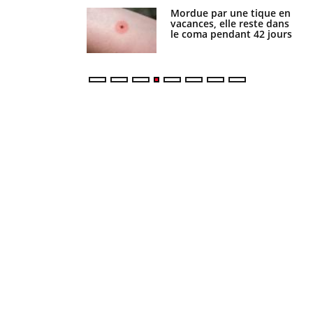
Mordue par une tique en
Allergies alimentaires :
vacances, elle reste dans
une nouvelle arme contre
le coma pendant 42 jours
les réactions sévères