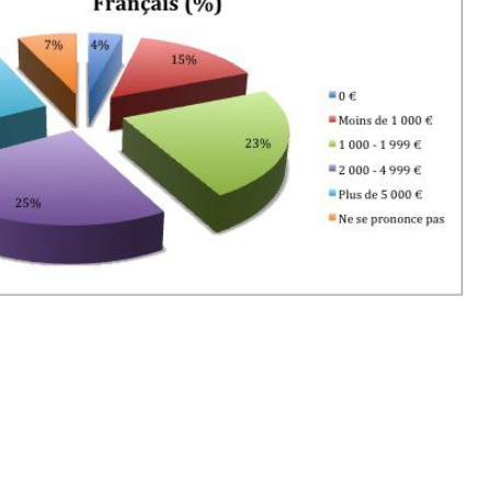
Pourquoi manger moins
de protéines pourrait
finalement être bénéfique