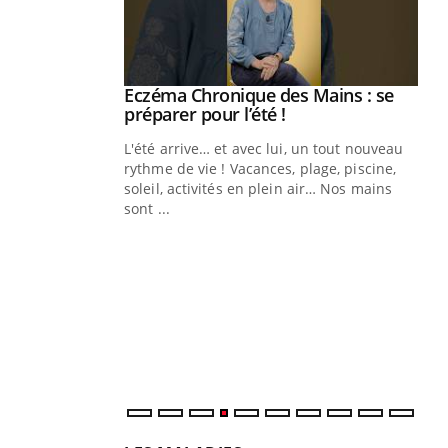
Youtube
Eczéma Chronique des Mains : se
Diabète & Ramadan 2026
Youtube
Youtube
Youtube
préparer pour l’été !
Le Ramadan approche, et, pour de
L'été arrive… et avec lui, un tout nouveau
nombreuses personnes atteintes de
rythme de vie ! Vacances, plage, piscine,
diabète, c'est une période de questions, de
soleil, activités en plein air… Nos mains
défis, mais ...
sont ...
Un
You
fac
pr
Un 
mut
san
num