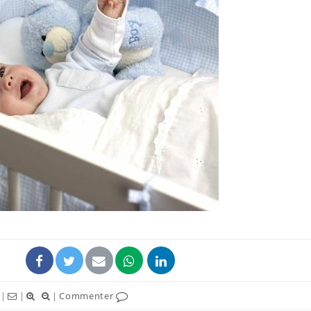
Grossesse et chaleur : ce
que dit la science
Le smartphone nuit-il à
l'apprentissage de la
lecture ?
Mordue par une tique en
vacances, elle reste dans
le coma pendant 42 jours
|
|
|
Commenter