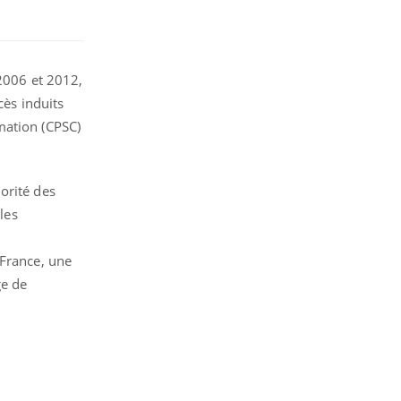
 2006 et 2012,
cès induits
mation (CPSC)
orité des
les
 France, une
ge de