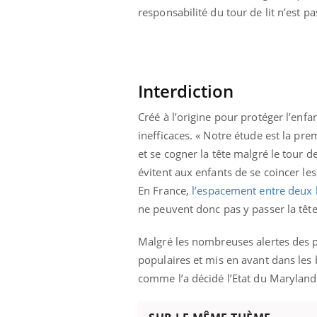
mut
air… Nos mains
défis, mais ...
responsabilité du tour de lit n’est p
sant
num
Interdiction
Créé à l’origine pour protéger l’enfant
inefficaces. « Notre étude est la pre
et se cogner la tête malgré le tour d
évitent aux enfants de se coincer le
En France,
l’espacement entre deux 
ne peuvent donc pas y passer la tête
Malgré les nombreuses alertes des péd
populaires et mis en avant dans les 
comme l’a décidé l’Etat du Maryland 