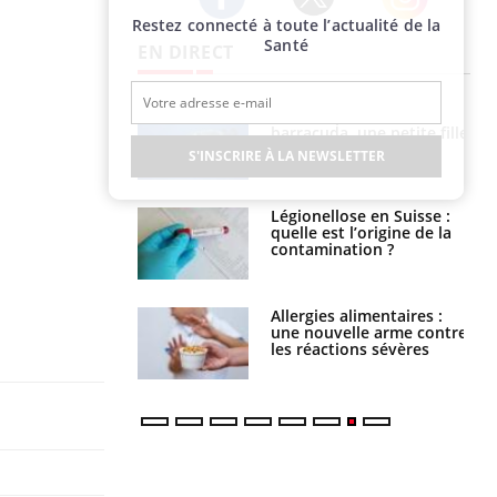
Restez connecté à toute l’actualité de la
Twitter
Facebook
Instagram
Santé
EN DIRECT
Mordue par un
Comment gérer le
barracuda, une petite fille
sommeil des enfants en
secourue grâce à un
vacances ?
S'INSCRIRE À LA NEWSLETTER
réflexe essentiel
Légionellose en Suisse :
Bilan prévention : ce que
quelle est l’origine de la
les kinés pourront
contamination ?
bientôt faire
Allergies alimentaires :
TDAH : quel est ce
une nouvelle arme contre
traitement autorisé aux
les réactions sévères
États-Unis ?