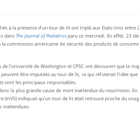
és à la présence d’un tour de lit ont triplé aux Etats-Unis entre
ns dans
The Journal of Pediatrics
paru ce mercredi. En effet, 23 dé
s à la commission américaine de sécurité des produits de consom
s de l’université de Washington et CPSC ont découvert que la maj
peuvent être imputées au tour de lit, ce qui réfuterait l’idée que 
ets sont les principaux responsables.
t donc la plus grande cause de mort inattendue du nourrisson. En
ire (InVS) indiquait qu'un tour de lit était retrouvé proche du visa
s inattendues.