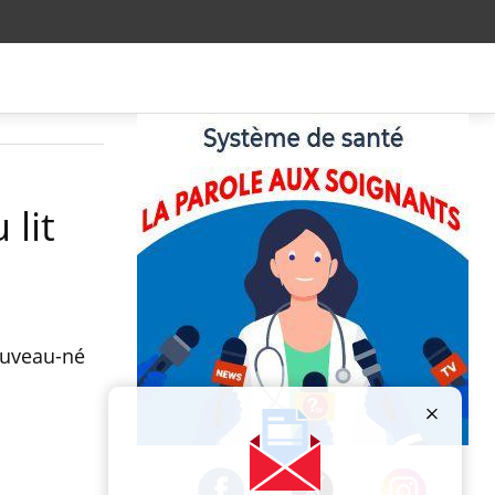
 lit
nouveau-né
Publicité