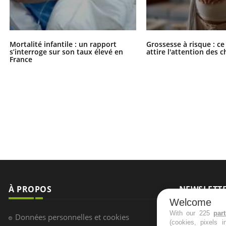
Mortalité infantile : un rapport
Grossesse à risque : ce
s’interroge sur son taux élevé en
attire l'attention des 
France
À PROPOS
NEWSLETT
Welcome
Recevez toute
With our 225
par
Données personnelles et cookies
(cookies, pixels 
infos santé