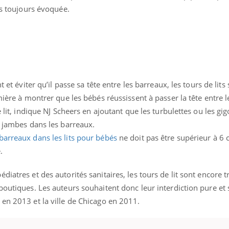
ualiste innove en matière de bilan de
as toujours évoquée.
é : l'utilisation d'un « jumeau
érique » permet ...
 et éviter qu’il passe sa tête entre les barreaux, les tours de lits 
mière à montrer que les bébés réussissent à passer la tête entre 
e lit, indique NJ Scheers en ajoutant que les turbulettes ou les gi
s jambes dans les barreaux.
barreaux dans les lits pour bébés
ne doit pas être supérieur à 6
.
iatres et des autorités sanitaires, les tours de lit sont encore t
boutiques. Les auteurs souhaitent donc leur interdiction pure et
en 2013 et la ville de Chicago en 2011.