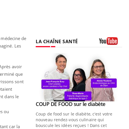
de médecine de
LA CHAÎNE SANTÉ
maginé. Les
Youtube
Après avoir
éterminé que
rrissons sont
étaient
nt dans le
Youtube
COUP DE FOOD sur le diabète
Youtube
és ou
Coup de food sur le diabète, c'est votre
nouveau rendez-vous culinaire qui
bouscule les idées reçues ! Dans cet
ant car la