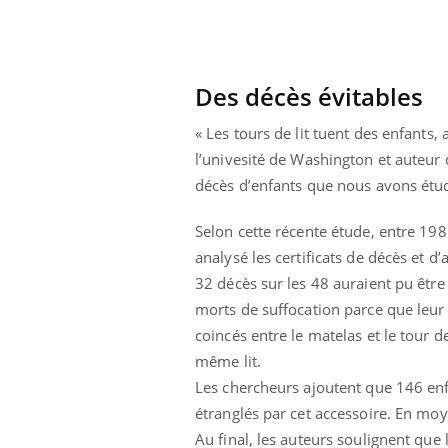
Des décès évitables
« Les tours de lit tuent des enfants,
l’univesité de Washington et auteur 
décès d’enfants que nous avons étudié
Selon cette récente étude, entre 198
analysé les certificats de décès et 
32 décès sur les 48 auraient pu être é
morts de suffocation parce que leur n
coincés entre le matelas et le tour 
Youtube
 Mains : se
Diabète & Ramadan 2026
Un 
même lit.
Youtube
You
outube
fac
Les chercheurs ajoutent que 146 enfa
Le Ramadan approche, et, pour de
pré
étranglés par cet accessoire. En mo
un tout nouveau
nombreuses personnes atteintes de
Un 
lage, piscine,
diabète, c'est une période de questions, de
Au final, les auteurs soulignent que