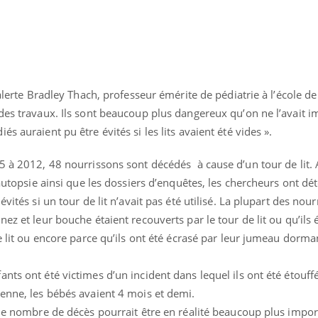
 alerte Bradley Thach, professeur émérite de pédiatrie à l’école 
des travaux. Ils sont beaucoup plus dangereux qu’on ne l’avait i
s auraient pu être évités si les lits avaient été vides ».
5 à 2012, 48 nourrissons sont décédés à cause d’un tour de lit. 
d’autopsie ainsi que les dossiers d’enquêtes, les chercheurs ont d
vités si un tour de lit n’avait pas été utilisé. La plupart des nou
ez et leur bouche étaient recouverts par le tour de lit ou qu’ils 
de lit ou encore parce qu’ils ont été écrasé par leur jumeau dorma
« jumeau numérique » pour
tube
iliter l’accès à la médecine
nts ont été victimes d’un incident dans lequel ils ont été étouff
Youtube
ventive
yenne, les bébés avaient 4 mois et demi.
établissement lié à un groupe
 le nombre de décès pourrait être en réalité beaucoup plus import