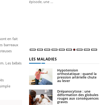
épisode, une ...
Quand l’entreprise mise sur le bien
Ec
Youtube
You
Youtube
être global
quo
"Les rendez-vous de la santé et de la
Dan
qualité de vie au travail" de Pourquoi
der
Docteur reçoivent Régis Blugeon, DRH et
com
directeur ...
et é
sont en fait
les barreaux
goteuses
LES MALADIES
 cm. Les bébés
Hypotension
orthostatique : quand la
pression artérielle chute
rès
au lever
 simple
Drépanocytose : une
déformation des globules
rouges aux conséquences
graves