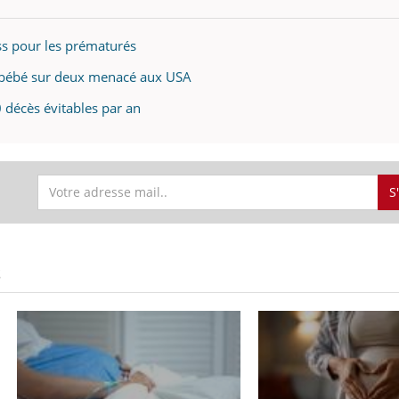
ess pour les prématurés
n bébé sur deux menacé aux USA
 décès évitables par an
S
S