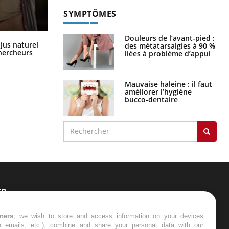
SYMPTÔMES
Douleurs de l’avant-pied :
Comment oublier les écrans en
 jus naturel
des métatarsalgies à 90 %
vacances ?
chercheurs
liées à problème d’appui
Mauvaise haleine : il faut
améliorer l’hygiène
bucco-dentaire
ER
s les semaines les meilleures
tners
, we wish to store and access information on your devices
in emails, etc.), combine and share your personal data with our