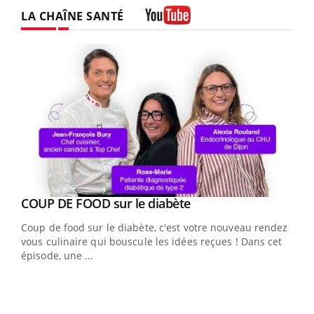
LA CHAÎNE SANTÉ
Youtube
Youtube
Yout
COUP DE FOOD sur le diabète
Quand l’entreprise mise sur le bien être global
Youtube
Youtube
Coup de food sur le diabète, c'est votre nouveau rendez-
"Les rendez-vous de la santé et de la qualité de vie au
vous culinaire qui bouscule les idées reçues ! Dans cet
travail" de Pourquoi Docteur reçoivent Régis Blugeon,
épisode, une ...
DRH et directeur ...