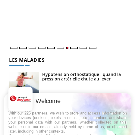
Ecz
You
(3/3
Dans
vous
quot
LES MALADIES
Hypotension orthostatique : quand la
pression artérielle chute au lever
Welcome
Drépanocytose : une déformation des
globules rouges aux conséquences
graves
With our 225
partners
, we wish to store and access information on
your devices (cookies, pixels in emails, etc.), combine and share
your personal data with our partners, whether collected on this
website or in our emails, already held by some of us, or obtained
Maladie de Charcot (Sclérose latérale
later, including in other contexts.
amyotrophique)