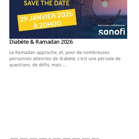
Youtube
Diabète & Ramadan 2026
Youtube
Le Ramadan approche, et, pour de nombreuses
vie !
personnes atteintes de diabète, c'est une période de
…
questions, de défis, mais ...
Un 
You
à l
Un é
mati
numé