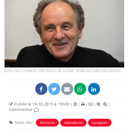
JEAN-PAUL HAMON, PRÉSIDENT DE LA FMF. ROMUALD MEIGNEUX/SIPA
Publié le 19.10.2015 à 15h03
|
|
|
|
|
Commenter
Mots clés :
élections
néandertal
synapses