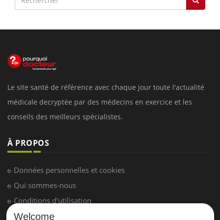
Le site santé de référence avec chaque jour toute l'actualité
médicale decryptée par des médecins en exercice et les
conseils des meilleurs spécialistes.
À PROPOS
Données personnelles et cookies
Qui sommes-nous
Conditions d'utilisation
Plan du site
Welcome