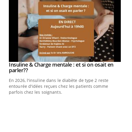
Youtube
Insuline & Charge mentale : et si on osait en
Youtube
Youtube
parler??
En 2026, l'insuline dans le diabète de type 2 reste
entourée d'idées reçues chez les patients comme
parfois chez les soignants.
Ecz
You
pour
L'ét