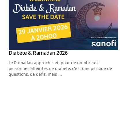
Youtube
Diabète & Ramadan 2026
Youtube
Le Ramadan approche, et, pour de nombreuses
personnes atteintes de diabète, c'est une période de
questions, de défis, mais ...
Un « jumeau numérique » pour faciliter l’accès
COU
Youtube
You
Youtube
à la médecine préventive
Coup
Un établissement lié à un groupe mutualiste innove en
vous
matière de bilan de santé : l'utilisation d'un « jumeau
épis
numérique » permet ...