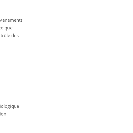
 évenements
 ce que
trôle des
siologique
ion
.