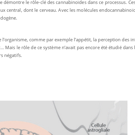
ude démontre le rôle-clé des cannabinoïdes dans ce processus. Ce
ux central, dont le cerveau. Avec les molécules endocannabinoïde
ndogène.
de l’organisme, comme par exemple l’appétit, la perception des i
... Mais le rôle de ce système n’avait pas encore été étudié dans 
s négatifs.
Youtube
bète & Ramadan 2026
Un « jumeau numériq
tube
Youtube
faciliter l’accès à la 
Ramadan approche, et, pour de
Youtube
préventive
breuses personnes atteintes de
Un établissement lié à u
ète, c'est une période de questions, de