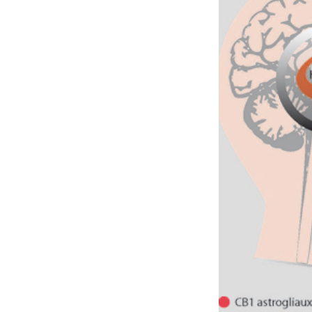
ez les soignants.
soleil, activités en plein air… Nos mains
défi
sont ...