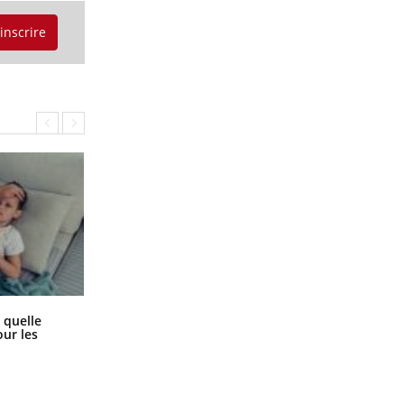
'inscrire
Syndrome métabolique : quels sont
 quelle
les meilleurs exercices physiques ?
ur les