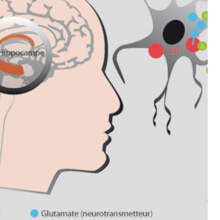
mutualiste innove en mat
s, mais ...
santé : l'utilisation d'un 
numérique » permet ...