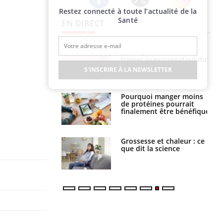
Restez connecté à toute l’actualité de la
Twitter
Facebook
Instagram
Santé
EN DIRECT
 fin du comprimé
Le Viagra pourrait-il
 jours se profile-t-
freiner la propagation du
n ?
cancer ?
S'INSCRIRE À LA NEWSLETTER
i votre ventre
Pourquoi manger moins
il les premiers
de protéines pourrait
 vos vacances ?
finalement être bénéfique
haleurs :
Grossesse et chaleur : ce
i le risque de
que dit la science
rimpe-t-il ?