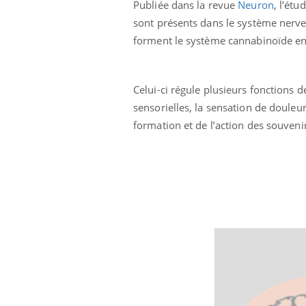
Publiée dans la revue
Neuron
, l’ét
sont présents dans le système nerve
forment le système cannabinoïde e
Celui-ci régule plusieurs fonctions 
sensorielles, la sensation de douleur
formation et de l’action des souvenir
ale : et si on
Eczéma Chronique des Mains : se
Dia
Youtube
You
ube
Youtube
préparer pour l’été !
Le 
 diabète de type 2
L'été arrive… et avec lui, un tout nouveau
nom
ues chez les
rythme de vie ! Vacances, plage, piscine,
diab