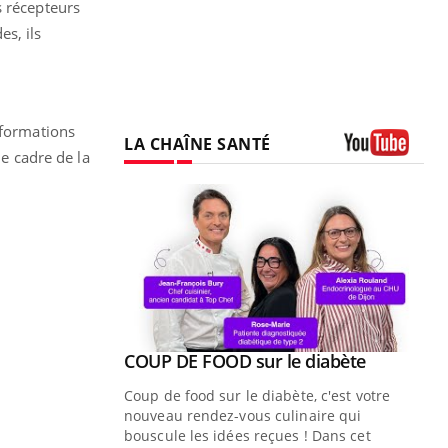
s récepteurs
s, ils
nformations
LA CHAÎNE SANTÉ
le cadre de la
Youtube
Youtube
ue » pour
COUP DE FOOD sur le diabète
Youtube
médecine
Coup de food sur le diabète, c'est votre
nouveau rendez-vous culinaire qui
n groupe
bouscule les idées reçues ! Dans cet