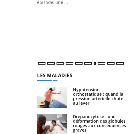
ière de bilan de
épisode, une ...
« jumeau
Qu
You
êtr
"Le
qua
Doc
dir
LES MALADIES
Hypotension
orthostatique : quand la
pression artérielle chute
au lever
Drépanocytose : une
déformation des globules
rouges aux conséquences
graves