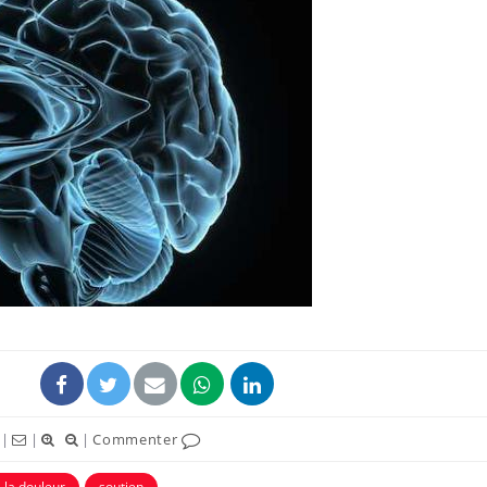
Les médicaments GLP-1
VIH : la
protègent-ils aussi les os
tous les
?
elle enfi
Cytomégalovirus : ce qui
Pourquo
change dans la prise en
gâche-t-
charge des femmes
jours de
enceintes
La sieste empêche-t-elle
Fortes c
de dormir la nuit ?
pourquo
noyade g
|
|
|
Commenter
à la douleur
soutien