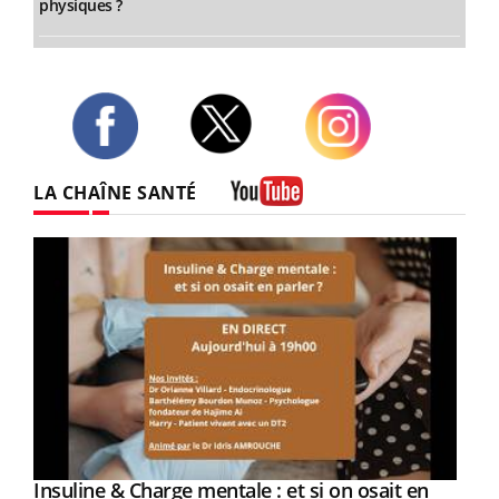
physiques ?
Twitter
Facebook
Instagram
LA CHAÎNE SANTÉ
Youtube
Youtube
Insuline & Charge mentale : et si on osait en
Youtube