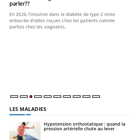
Youtube
parler??
En 2026, l'insuline dans le diabète de type 2 reste
entourée d'idées reçues chez les patients comme
parfois chez les soignants.
Ecz
You
pour
L'ét
Vaca
Nos 
LES MALADIES
Hypotension orthostatique : quand la
pression artérielle chute au lever