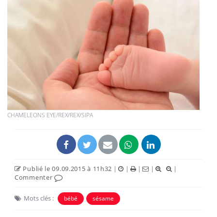
CHAMELEONS EYE/REX/REX/SIPA
Publié le 09.09.2015 à 11h32
|
|
|
|
|
Commenter
Mots clés :
bébé
sésame