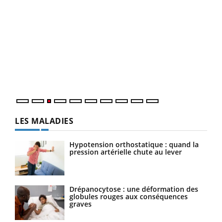
Ecz
You
pour
L'ét
Vaca
Nos 
LES MALADIES
Hypotension orthostatique : quand la
pression artérielle chute au lever
Drépanocytose : une déformation des
globules rouges aux conséquences
graves