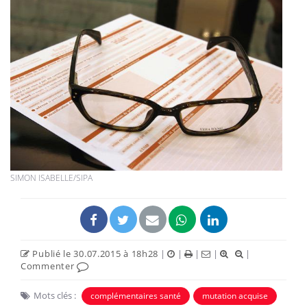
SIMON ISABELLE/SIPA
Publié le 30.07.2015 à 18h28
|
|
|
|
|
Commenter
Mots clés :
complémentaires santé
mutation acquise