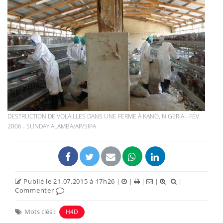
DESTRUCTION DE VOLAILLES DANS UNE FERME À KANO, NIGERIA - FÉV.
2006 - SUNDAY ALAMBA/AP/SIPA
Publié le 21.07.2015 à 17h26
|
|
|
|
|
Commenter
Mots clés :
H4D