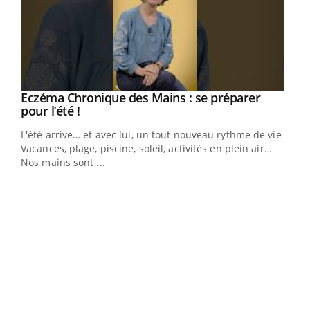
Eczéma Chronique des Mains : se préparer
Youtube
Youtube
pour l’été !
L'été arrive… et avec lui, un tout nouveau rythme de vie !
Vacances, plage, piscine, soleil, activités en plein air…
Nos mains sont ...
Dia
You
Le 
pers
ques