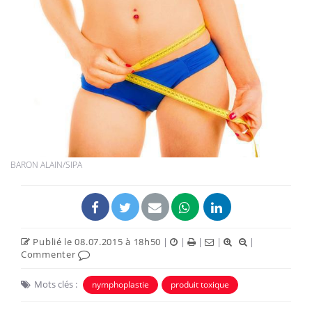
BARON ALAIN/SIPA
Publié le 08.07.2015 à 18h50
|
|
|
|
|
Commenter
Mots clés :
nymphoplastie
produit toxique