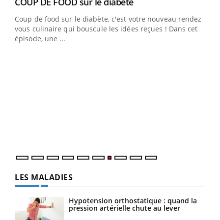
Youtube
cès
COUP DE FOOD sur le diabète
Youtube
Coup de food sur le diabète, c'est votre nouveau rendez-
 en
vous culinaire qui bouscule les idées reçues ! Dans cet
u
épisode, une ...
Qua
You
"Les
trav
DRH 
LES MALADIES
Hypotension orthostatique : quand la
pression artérielle chute au lever