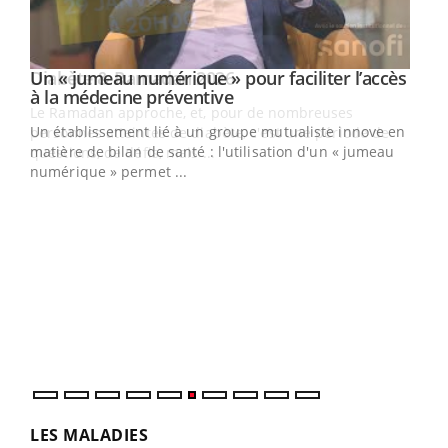
Un « jumeau numérique » pour faciliter l’accès
Youtube
Youtube
à la médecine préventive
Un établissement lié à un groupe mutualiste innove en
e
matière de bilan de santé : l'utilisation d'un « jumeau
numérique » permet ...
COU
You
Coup
vous
épis
LES MALADIES