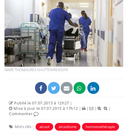
MARK THOMAS/REX SHUTTER/REX/SIPA
Publié le 07.07.2015 à 12h27
|
Mise à jour le 07.07.2015 à 17h12
|
|
|
|
Commenter
Mots clés :
alcool
alcoolisme
hormonothérapie