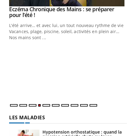
Eczéma Chronique des Mains : se préparer
Youtube
Youtube
pour l’été !
L'été arrive… et avec lui, un tout nouveau rythme de vie !
Vacances, plage, piscine, soleil, activités en plein air…
Nos mains sont ...
Dia
You
Le 
pers
ques
LES MALADIES
Hypotension orthostatique : quand la