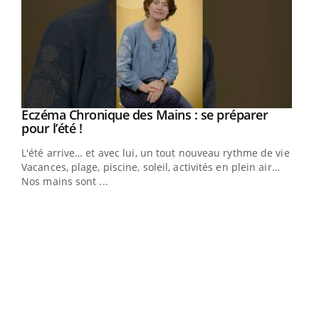
Eczéma Chronique des Mains : se préparer
Youtube
Youtube
pour l’été !
L'été arrive… et avec lui, un tout nouveau rythme de vie !
Vacances, plage, piscine, soleil, activités en plein air…
Nos mains sont ...
Dia
You
Le 
pers
ques