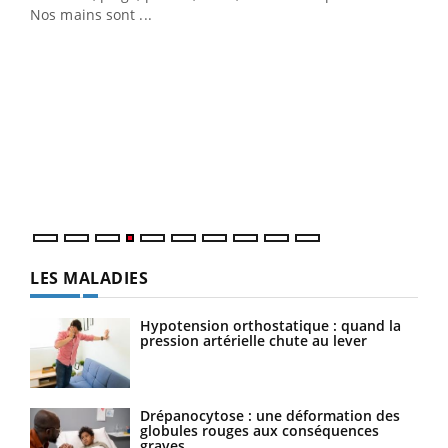
Nos mains sont ...
Dia
You
Le 
pers
ques
LES MALADIES
Hypotension orthostatique : quand la
pression artérielle chute au lever
Drépanocytose : une déformation des
globules rouges aux conséquences
graves