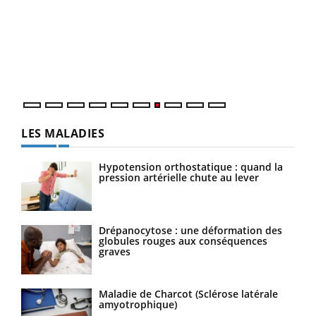
Yout
Quand l’entreprise mise sur le bien être global
Ecz
Youtube
You
(3/3
"Les rendez-vous de la santé et de la qualité de vie au
Dans
travail" de Pourquoi Docteur reçoivent Régis Blugeon,
vous
DRH et directeur ...
quot
LES MALADIES
Hypotension orthostatique : quand la
pression artérielle chute au lever
Drépanocytose : une déformation des
globules rouges aux conséquences
graves
Maladie de Charcot (Sclérose latérale
amyotrophique)