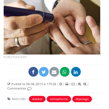
PURESTOCK/SIPA
Publié le 08.06.2015 à 17h28
|
|
|
|
|
Commenter
Mots clés :
diabète
sémaphorine
dépistage