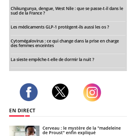
Chikungunya, dengue, West Nile : que se passe-t-il dans le
sud de la France ?
Les médicaments GLP-1 protègent-ils aussi les os ?
Cytomégalovirus : ce qui change dans la prise en charge
des femmes enceintes
La sieste empêche-t-elle de dormir la nuit ?
Twitter
Facebook
Instagram
EN DIRECT
Cerveau : le mystère de la "madeleine
Le décalage des horaires d'été : quel
de Proust" enfin expliqué
impact sur le sommeil ?