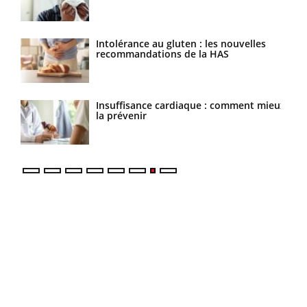
Intolérance au gluten : les nouvelles
Grossesse : ces polluants pourraient
recommandations de la HAS
influencer le poids des enfants
Insuffisance cardiaque : comment mieux
Autisme : pourquoi le cerveau
la prévenir
reconnaît-il les visages autrement ?