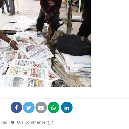
Comment oublier les
Chikung
écrans en vacances ?
West Nil
t-il dan
France ?
Toujours connectés :
Les méd
comment le travail
protègen
empiète de plus en plus
?
sur nos soirées
Cancer colorectal : une
Cytomég
stratégie simple aurait
change d
changé la donne au Pays
charge 
basque
enceint
|
|
|
Commenter