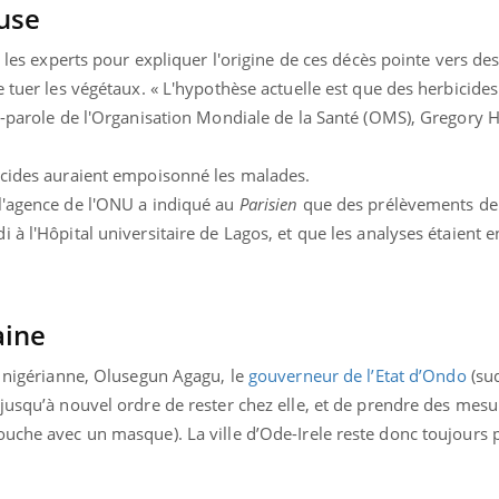
use
r les experts pour expliquer l'origine de ces décès pointe vers de
e tuer les végétaux. « L'hypothèse actuelle est que des herbicides
e-parole de l'Organisation Mondiale de la Santé (OMS), Gregory H
icides auraient empoisonné les malades.
l'agence de l'ONU a indiqué au
Parisien
que des prélèvements de 
 à l'Hôpital universitaire de Lagos, et que les analyses étaient 
aine
e nigérianne, Olusegun Agagu, le
gouverneur de l’Etat d’Ondo
(su
jusqu’à nouvel ordre de rester chez elle, et de prendre des mesur
ouche avec un masque). La ville d’Ode-Irele reste donc toujours 