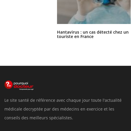
Hantavirus : un cas détecté chez un
touriste en France
Le site santé de référence avec chaque jour toute l'actualité
médicale decryptée par des médecins en exercice et les
conseils des meilleurs spécialistes.