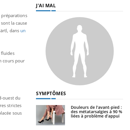
J'AI MAL
s préparations
 sont la cause
ärtl, dans
un
fluides
en cours pour
SYMPTÔMES
d-ouest du
es strictes
Douleurs de l’avant-pied :
des métatarsalgies à 90 %
placée sous
liées à problème d’appui