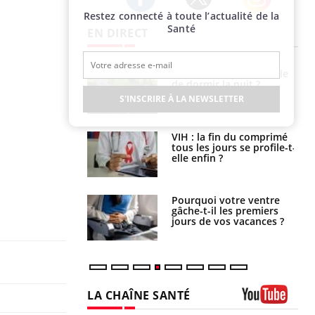
Restez connecté à toute l’actualité de la
Twitter
Facebook
Instagram
Santé
EN DIRECT
unya, dengue,
La sieste empêche-t-elle
e : que se passe-
de dormir la nuit ?
s le sud de la
S'INSCRIRE À LA NEWSLETTER
icaments GLP-1
VIH : la fin du comprimé
t-ils aussi les os
tous les jours se profile-t-
elle enfin ?
alovirus : ce qui
Pourquoi votre ventre
ans la prise en
gâche-t-il les premiers
des femmes
jours de vos vacances ?
es
LA CHAÎNE SANTÉ
Youtube