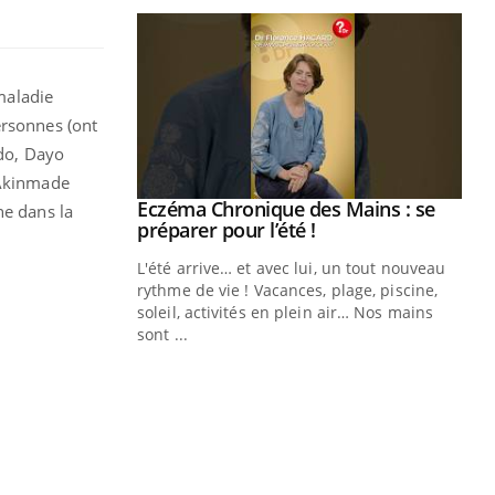
 maladie
ersonnes (ont
ndo, Dayo
 Akinmade
ale : et si on
Eczéma Chronique des Mains : se
Youtube
ne dans la
ube
Youtube
préparer pour l’été !
e diabète de type 2
L'été arrive… et avec lui, un tout nouveau
çues chez les
rythme de vie ! Vacances, plage, piscine,
ez les soignants.
soleil, activités en plein air… Nos mains
sont ...
Di
You
Le 
nom
dia
défi