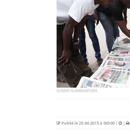
Hantavirus : un cas
détecté chez un touriste
en France
Mortalité infantile : un
rapport s’interroge sur
son taux élevé en France
Grossesse à risque : ce jus
naturel attire l'attention
SUNDAY ALAMBA/AP/SIPA
des chercheurs
Publié le 20.04.2015 à 06h00
|
|