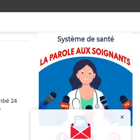
ombé 24
s.
Publicité