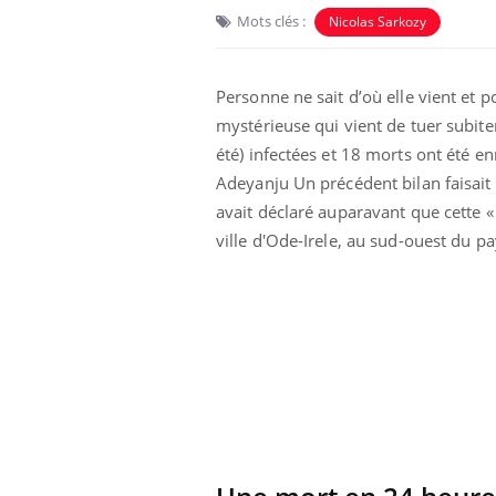
Mots clés :
Nicolas Sarkozy
Personne ne sait d’où elle vient et p
mystérieuse qui vient de tuer subit
été) infectées et 18 morts ont été e
Adeyanju Un précédent bilan faisait
Eczéma Chronique des Mains :
Car
Youtube
You
avait déclaré auparavant que cette «
Youtube
expliquer ma maladie
pré
ville d'Ode-Irele, au sud-ouest du pa
Il y a des sujets qui sont faciles à aborder...
Fati
d'autres non ! D'un côté, poser des
mêm
questions sur la maladie d'un proche c'est
care
montrer ...
...