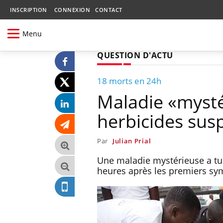
INSCRIPTION
CONNEXION
CONTACT
Menu
QUESTION D'ACTU
18 morts en 24h
Maladie «mysté
herbicides sus
Par
Julian Prial
Une maladie mystérieuse a tu
heures après les premiers sy