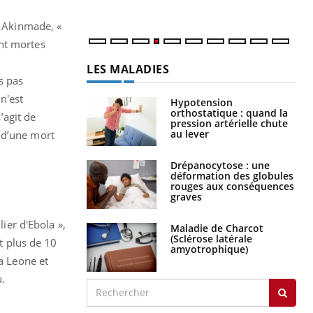
. Akinmade, «
ont mortes
LES MALADIES
s pas
n'est
Hypotension
orthostatique : quand la
’agit de
pression artérielle chute
au lever
 d’une mort
Drépanocytose : une
déformation des globules
rouges aux conséquences
graves
lier d'Ebola »,
Maladie de Charcot
(Sclérose latérale
it plus de 10
amyotrophique)
ra Leone et
.