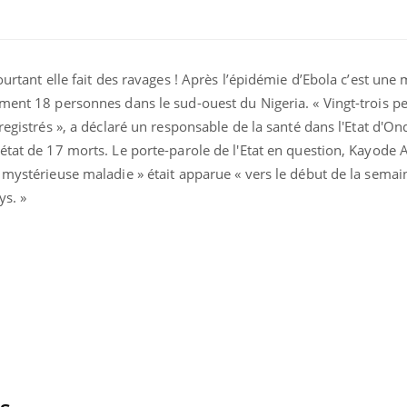
ourtant elle fait des ravages ! Après l’épidémie d’Ebola c’est une
ement 18 personnes dans le sud-ouest du Nigeria. « Vingt-trois p
nregistrés », a déclaré un responsable de la santé dans l'Etat d'O
 état de 17 morts. Le porte-parole de l'Etat en question, Kayode
ence en fer : comprendre pour
Insuline & Charge ment
tube
Youtube
 mystérieuse maladie » était apparue « vers le début de la semai
Youtube
Yout
venir
osait en parler??
ys. »
gue, irritabilité, brouillard mental ou
En 2026, l'insuline dans l
e alopécie… Les symptômes de la
reste entourée d'idées re
nce en fer sont multiples ce qui la rend
patients comme parfois ch