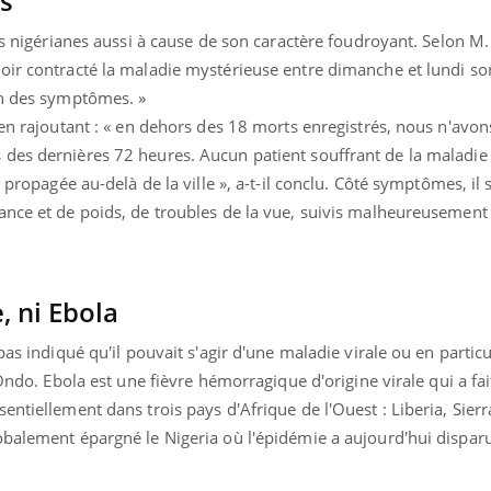
s
tés nigérianes aussi à cause de son caractère foudroyant. Selon M
oir contracté la maladie mystérieuse entre dimanche et lundi s
ion des symptômes. »
 en rajoutant : « en dehors des 18 morts enregistrés, nous n'avon
des dernières 72 heures. Aucun patient souffrant de la maladie 
 propagée au-delà de la ville », a-t-il conclu. Côté symptômes, il s
ance et de poids, de troubles de la vue, suivis malheureusement
, ni Ebola
pas indiqué qu'il pouvait s'agir d'une maladie virale ou en particu
'Ondo. Ebola est une fièvre hémorragique d'origine virale qui a fa
entiellement dans trois pays d'Afrique de l'Ouest : Liberia, Sier
obalement épargné le Nigeria où l'épidémie a aujourd'hui disparu