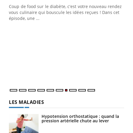
Coup de food sur le diabète, c'est votre nouveau rendez-
"Les rendez-vous de la santé et de la qualité de vie au
vous culinaire qui bouscule les idées reçues ! Dans cet
travail" de Pourquoi Docteur reçoivent Régis Blugeon,
épisode, une ...
DRH et directeur ...
Ecz
You
(3/3
Dans
vous
quot
LES MALADIES
Hypotension orthostatique : quand la
pression artérielle chute au lever