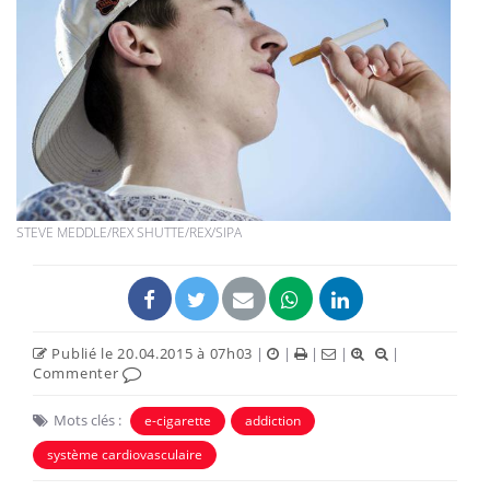
STEVE MEDDLE/REX SHUTTE/REX/SIPA
Publié le 20.04.2015 à 07h03
|
|
|
|
|
Commenter
Mots clés :
e-cigarette
addiction
système cardiovasculaire