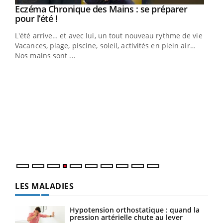
Eczéma Chronique des Mains : se préparer
Youtube
Youtube
pour l’été !
L'été arrive… et avec lui, un tout nouveau rythme de vie !
Vacances, plage, piscine, soleil, activités en plein air…
Nos mains sont ...
Youtube
Diabète & Ramadan 2026
Un 
Youtube
You
à l
Le Ramadan approche, et, pour de nombreuses
Un é
personnes atteintes de diabète, c'est une période de
mati
questions, de défis, mais ...
numé
LES MALADIES
Hypotension orthostatique : quand la
pression artérielle chute au lever