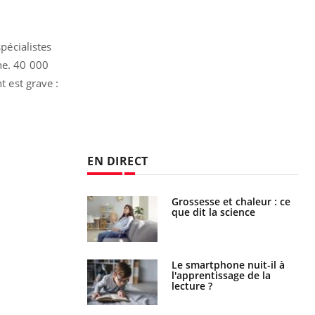
pécialistes
he. 40 000
t est grave :
EN DIRECT
haleurs :
Grossesse et chaleur : ce
i le risque de
que dit la science
rimpe-t-il ?
a pourrait-il
Le smartphone nuit-il à
la propagation du
l'apprentissage de la
lecture ?