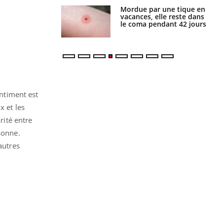
i manger moins
Mordue par une tique en
éines pourrait
vacances, elle reste dans
ent être bénéfique
le coma pendant 42 jours
entiment est
x et les
rité entre
sonne.
autres