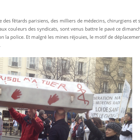
»
e des fêtards parisiens, des milliers de médecins, chirurgiens et s
 aux couleurs des syndicats, sont venus battre le pavé ce dimanc
on la police. Et malgré les mines réjouies, le motif de déplacemen
.
La sieste empêche-t-elle
Fortes c
de dormir la nuit ?
pourquo
noyade g
VIH : la fin du comprimé
Le Viagr
tous les jours se profile-t-
freiner 
elle enfin ?
cancer ?