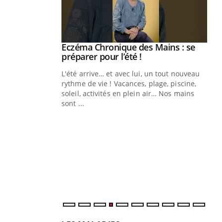
ale : et si on
Eczéma Chronique des Mains : se
Youtube
ube
Youtube
préparer pour l’été !
e diabète de type 2
L'été arrive… et avec lui, un tout nouveau
çues chez les
rythme de vie ! Vacances, plage, piscine,
ez les soignants.
soleil, activités en plein air… Nos mains
sont ...
Di
You
Le 
nom
dia
défi