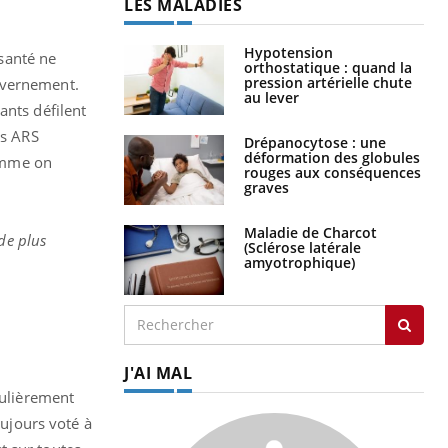
LES MALADIES
Hypotension
 santé ne
orthostatique : quand la
pression artérielle chute
uvernement.
au lever
ants défilent
es ARS
Drépanocytose : une
déformation des globules
comme on
rouges aux conséquences
graves
Maladie de Charcot
 de plus
(Sclérose latérale
amyotrophique)
J'AI MAL
culièrement
oujours voté à