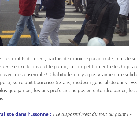
Pourquoi votre ventre
Pourquo
gâche-t-il les premiers
de prot
jours de vos vacances ?
finalem
re. Les motifs diffèrent, parfois de manière paradoxale, mais le s
rre entre le privé et le public, la compétition entre les hôpitau
trouver tous ensemble ! D’habitude, il n’y a pas vraiment de solida
per », se réjouit Laurence, 53 ans, médecin généraliste dans l’Es
plus que jamais, les uns préférant ne pas en entendre parler, les 
é.
liste dans l’Essonne :
« Le dispositif n’est du tout au point ! »