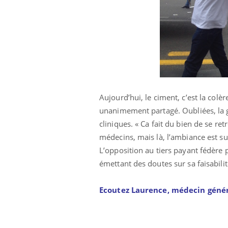
Cytomégalovirus : ce qui
change dans la prise en
charge des femmes
enceintes
Aujourd’hui, le ciment, c’est la colè
unanimement partagé. Oubliées, la gue
cliniques. « Ca fait du bien de se re
médecins, mais là, l’ambiance est su
L’opposition au tiers payant fédère 
émettant des doutes sur sa faisabilit
Ecoutez Laurence, médecin généra