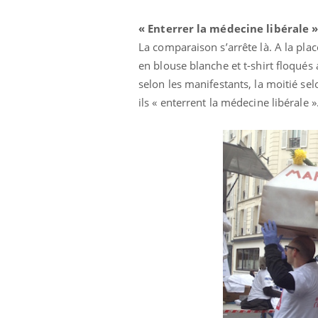
« Enterrer la médecine libérale 
La comparaison s’arrête là. A la plac
en blouse blanche et t-shirt floqués
selon les manifestants, la moitié sel
ils « enterrent la médecine libérale »
Chikungunya, dengue,
West Nile : que se passe-
t-il dans le sud de la
France ?
Les médicaments GLP-1
protègent-ils aussi les os
?