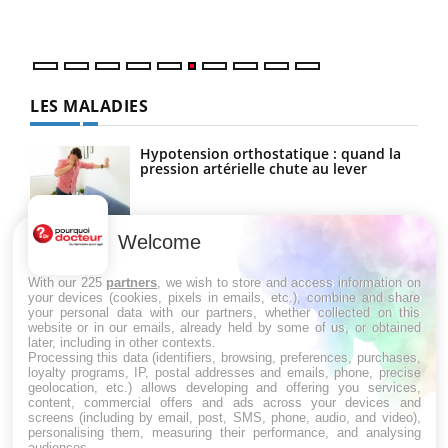
LES MALADIES
Hypotension orthostatique : quand la
pression artérielle chute au lever
Welcome
Drépanocytose : une déformation des
globules rouges aux conséquences
graves
With our 225
partners
, we wish to store and access information on
your devices (cookies, pixels in emails, etc.), combine and share
your personal data with our partners, whether collected on this
website or in our emails, already held by some of us, or obtained
Maladie de Charcot (Sclérose latérale
later, including in other contexts.
amyotrophique)
Processing this data (identifiers, browsing, preferences, purchases,
loyalty programs, IP, postal addresses and emails, phone, precise
geolocation, etc.) allows developing and offering you services,
content, commercial offers and ads across your devices and
screens (including by email, post, SMS, phone, audio, and video),
personalising them, measuring their performance, and analysing
audiences.