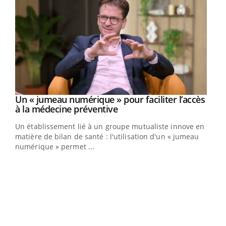
Un « jumeau numérique » pour faciliter l’accès
Youtube
Youtube
à la médecine préventive
Un établissement lié à un groupe mutualiste innove en
e
matière de bilan de santé : l'utilisation d'un « jumeau
numérique » permet ...
COU
You
Coup
vous
épis