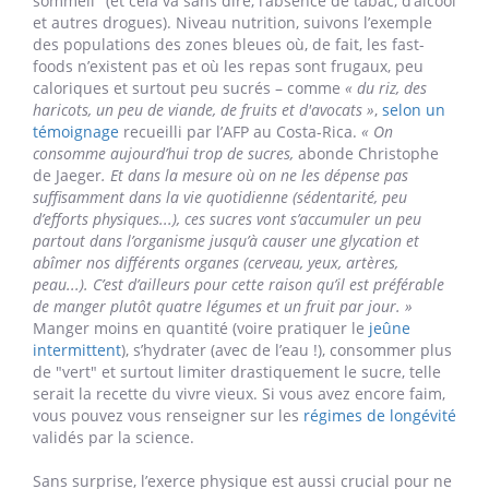
trouverait dans le bagage ADN, mais l’influence reste très
limitée.
« Nous ne sommes pas prisonniers de nos gènes,
rappelle Dr De Jaeger
. La part de la génétique dans le
processus de vieillissement n’est que de 20-25%, alors que la
part de l’environnement, elle, ne cesse d’augmenter. »
Et c’est
une bonne nouvelle, car c’est justement sur notre
environnement que l’on peut agir.
Un mode de vie pour durer
Il y a d’abord l’hygiène de vie qui joue sur la longévité, à
commencer par le triptyque "alimentation, sport,
sommeil" (et cela va sans dire, l’absence de tabac, d’alcool
et autres drogues). Niveau nutrition, suivons l’exemple
des populations des zones bleues où, de fait, les fast-
foods n’existent pas et où les repas sont frugaux, peu
caloriques et surtout peu sucrés – comme
« du riz, des
haricots, un peu de viande, de fruits et d'avocats »
,
selon un
témoignage
recueilli par l’AFP au Costa-Rica.
« On
consomme aujourd’hui trop de sucres,
abonde Christophe
de Jaeger
. Et dans la mesure où on ne les dépense pas
suffisamment dans la vie quotidienne (sédentarité, peu