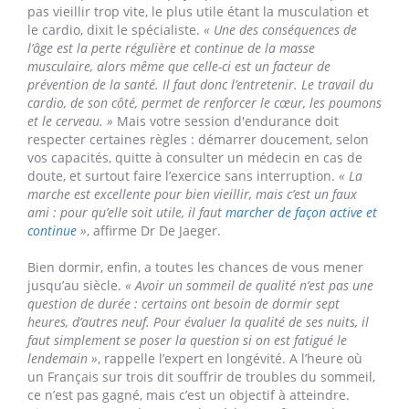
d’efforts physiques...), ces sucres vont s’accumuler un peu
partout dans l’organisme jusqu’à causer une glycation et
abîmer nos différents organes (cerveau, yeux, artères,
peau...). C’est d’ailleurs pour cette raison qu’il est préférable
de manger plutôt quatre légumes et un fruit par jour. »
Manger moins en quantité (voire pratiquer le
jeûne
intermittent
), s’hydrater (avec de l’eau !), consommer plus
de "vert" et surtout limiter drastiquement le sucre, telle
serait la recette du vivre vieux. Si vous avez encore faim,
vous pouvez vous renseigner sur les
régimes de longévité
validés par la science.
Sans surprise, l’exerce physique est aussi crucial pour ne
pas vieillir trop vite, le plus utile étant la musculation et
le cardio, dixit le spécialiste.
« Une des conséquences de
l’âge est la perte régulière et continue de la masse
musculaire, alors même que celle-ci est un facteur de
prévention de la santé. Il faut donc l’entretenir. Le travail du
cardio, de son côté, permet de renforcer le cœur, les poumons
et le cerveau. »
Mais votre session d'endurance doit
respecter certaines règles : démarrer doucement, selon
vos capacités, quitte à consulter un médecin en cas de
doute, et surtout faire l’exercice sans interruption.
« La