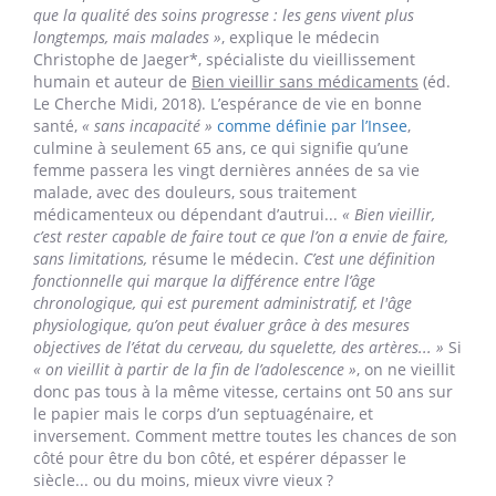
seniors, l’Hexagone est aux dernières nouvelles le pays
d’Europe qui compte le plus de centenaires (21.000 en
2016), devant l’Espagne et l’Italie. L’espérance de vie de
nos enfants serait donc plus longue. Seulement voilà, il y
a vieillir et
bien
vieillir : à quoi bon une décennie
supplémentaire si on la passe dans un fauteuil
médicalisé ?
Chronologie versus
physiologie
« Si l’espérance de vie tend à augmenter, c’est surtout parce
que la qualité des soins progresse : les gens vivent plus
longtemps, mais malades »
, explique le médecin
Christophe de Jaeger*, spécialiste du vieillissement
humain et auteur de
Bien vieillir sans médicaments
(éd.
Le Cherche Midi, 2018). L’espérance de vie en bonne
santé,
« sans incapacité »
comme définie par l’Insee
,
culmine à seulement 65 ans, ce qui signifie qu’une
femme passera les vingt dernières années de sa vie
malade, avec des douleurs, sous traitement
médicamenteux ou dépendant d’autrui...
« Bien vieillir,