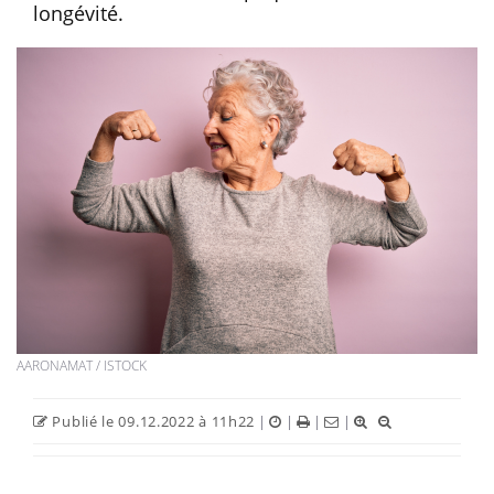
Longévité
Comment devenir centenaire... en
bonne santé ?
Par
Stanislas Deve
Mode de vie, activités sociales, état d’esprit...
Comment vivre le plus longtemps possible et
sans problème de santé en prenant
simplement de bonnes habitudes ? Le
médecin Christophe de Jaeger, spécialiste du
vieillissement, nous explique l’art de la
longévité.