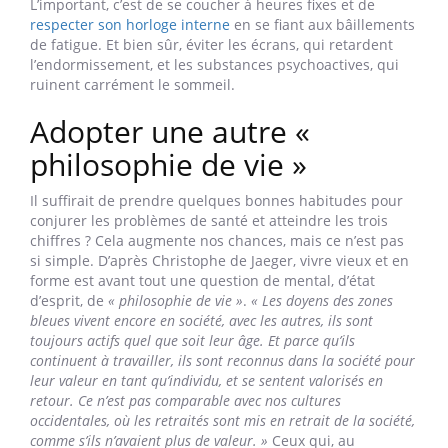
marche est excellente pour bien vieillir, mais c’est un faux
ami : pour qu’elle soit utile, il faut
marcher de façon active et
continue
»
, affirme Dr De Jaeger.
Bien dormir, enfin, a toutes les chances de vous mener
jusqu’au siècle.
« Avoir un sommeil de qualité n’est pas une
question de durée : certains ont besoin de dormir sept
heures, d’autres neuf. Pour évaluer la qualité de ses nuits, il
faut simplement se poser la question si on est fatigué le
lendemain »
, rappelle l’expert en longévité. A l’heure où
un Français sur trois dit souffrir de troubles du sommeil,
ce n’est pas gagné, mais c’est un objectif à atteindre.
L’important, c’est de se coucher à heures fixes et de
respecter son horloge interne
en se fiant aux bâillements
de fatigue. Et bien sûr, éviter les écrans, qui retardent
l’endormissement, et les substances psychoactives, qui
ruinent carrément le sommeil.
Adopter une autre «
philosophie de vie »