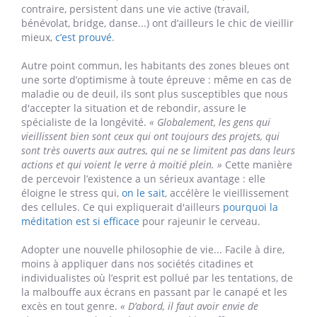
Il suffirait de prendre quelques bonnes habitudes pour
conjurer les problèmes de santé et atteindre les trois
chiffres ? Cela augmente nos chances, mais ce n’est pas
si simple. D’après Christophe de Jaeger, vivre vieux et en
forme est avant tout une question de mental, d’état
d’esprit, de
« philosophie de vie »
.
« Les doyens des zones
bleues vivent encore en société, avec les autres, ils sont
toujours actifs quel que soit leur âge. Et parce qu’ils
continuent à travailler, ils sont reconnus dans la société pour
leur valeur en tant qu’individu, et se sentent valorisés en
retour. Ce n’est pas comparable avec nos cultures
occidentales, où les retraités sont mis en retrait de la société,
comme s’ils n’avaient plus de valeur. »
Ceux qui, au
contraire, persistent dans une vie active (travail,
bénévolat, bridge, danse...) ont d’ailleurs le chic de vieillir
mieux,
c’est prouvé
.
Autre point commun, les habitants des zones bleues ont
une sorte d’optimisme à toute épreuve : même en cas de
maladie ou de deuil, ils sont plus susceptibles que nous
d'accepter la situation et de rebondir, assure le
spécialiste de la longévité.
« Globalement, les gens qui
vieillissent bien sont ceux qui ont toujours des projets, qui