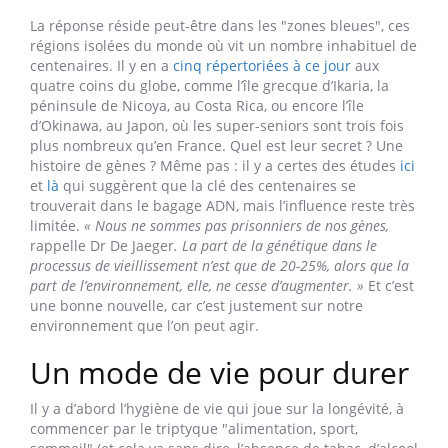
c’est rester capable de faire tout ce que l’on a envie de faire,
sans limitations,
résume le médecin.
C’est une définition
fonctionnelle qui marque la différence entre l’âge
chronologique, qui est purement administratif, et l'âge
physiologique, qu’on peut évaluer grâce à des mesures
objectives de l’état du cerveau, du squelette, des artères... »
Si
« on vieillit à partir de la fin de l’adolescence »
, on ne vieillit
donc pas tous à la même vitesse, certains ont 50 ans sur
le papier mais le corps d’un septuagénaire, et
inversement. Comment mettre toutes les chances de son
côté pour être du bon côté, et espérer dépasser le
siècle... ou du moins, mieux vivre vieux ?
La réponse réside peut-être dans les "zones bleues", ces
régions isolées du monde où vit un nombre inhabituel de
centenaires. Il y en a
cinq répertoriées à ce jour
aux
quatre coins du globe, comme l’île grecque d’Ikaria, la
péninsule de Nicoya, au Costa Rica, ou encore l’île
d’Okinawa, au Japon, où les super-seniors sont trois fois
plus nombreux qu’en France. Quel est leur secret ? Une
histoire de gènes ? Même pas : il y a certes des études
ici
et
là
qui suggèrent que la clé des centenaires se