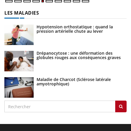
U
Yo
m
Un
ma
nu
LES MALADIES
Hypotension orthostatique : quand la
pression artérielle chute au lever
Drépanocytose : une déformation des
globules rouges aux conséquences graves