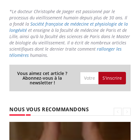
Heureusement, il n’y a pas d’âge butoir pour commencer
à prendre soin de son physique et de son mental.
« Même
à 50 ou 70 ans, la prise de conscience aura des effets »
,
promet le médecin. Et puis, pour bien vieillir, c’est quand
même plus réaliste de miser sur son propre capital santé
plutôt que sur
des milliardaires en quête d’immortalité
qui investissent dans l'élixir de jouvence ou la
cryogénisation – auxquels le commun des mortels
n’aurait pas droit de toute façon.
« Le transhumanisme est
une impasse, le corps humain est déjà une machine qui offre
infiniment plus de possibilités que la technique. »
*Le docteur Christophe de Jaeger est passionné par le
processus du vieillissement humain depuis plus de 30 ans. Il
a fondé la
Société française de médecine et physiologie de la
longévité
et enseigne à la faculté de médecine de Paris et de
Lille, ainsi qu’à la faculté des sciences de Paris dans le Master
de biologie du vieillissement. Il a écrit de nombreux articles
scientifiques dont le dernier traite comment
rallonger les
télomères
humains.