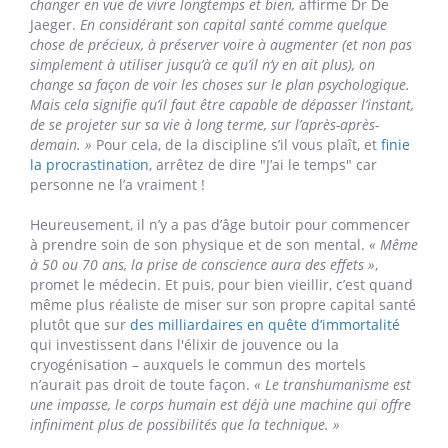
sont très ouverts aux autres, qui ne se limitent pas dans leurs
actions et qui voient le verre à moitié plein. »
Cette manière
de percevoir l’existence a un sérieux avantage : elle
éloigne le stress qui,
on le sait
, accélère le vieillissement
des cellules. Ce qui expliquerait d'ailleurs
pourquoi la
méditation est si efficace
pour rajeunir le cerveau.
Adopter une nouvelle philosophie de vie... Facile à dire,
moins à appliquer dans nos sociétés citadines et
individualistes où l’esprit est pollué par les tentations, de
la malbouffe aux écrans en passant par le canapé et les
excès en tout genre.
« D’abord, il faut avoir envie de
changer en vue de vivre longtemps et bien,
affirme Dr De
Jaeger.
En considérant son capital santé comme quelque
chose de précieux, à préserver voire à augmenter (et non pas
simplement à utiliser jusqu’à ce qu’il n’y en ait plus), on
change sa façon de voir les choses sur le plan psychologique.
Mais cela signifie qu’il faut être capable de dépasser l’instant,
de se projeter sur sa vie à long terme, sur l’après-après-
demain. »
Pour cela, de la discipline s’il vous plaît, et
finie
la procrastination
, arrêtez de dire "J’ai le temps" car
personne ne l’a vraiment !