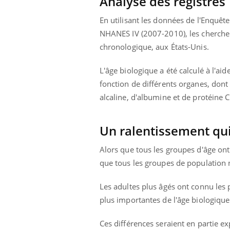
Analyse des registres
En utilisant les données de l'Enquête
NHANES IV (2007-2010), les chercheu
chronologique, aux États-Unis.
L'âge biologique a été calculé à l'ai
fonction de différents organes, dont
alcaline, d'albumine et de protéine C
Un ralentissement qu
Alors que tous les groupes d'âge ont
que tous les groupes de population
ins :
Carence en fer : comprendre pour
Insu
Youtube
Yout
tube
Youtube
prévenir
osai
Les adultes plus âgés ont connu les 
plus importantes de l'âge biologiqu
es à aborder...
Fatigue, irritabilité, brouillard mental ou
En 20
er des questions
même alopécie… Les symptômes de la
reste
Ces différences seraient en partie ex
st montrer ...
carence en fer sont multiples ce qui la rend
patie