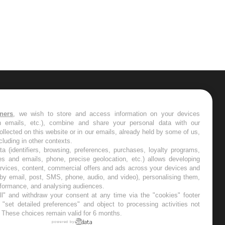
ER
tners
, we wish to store and access information on your devices
in emails, etc.), combine and share your personal data with our
s les semaines les meilleures
ollected on this website or in our emails, already held by some of us,
ncluding in other contexts.
ta (identifiers, browsing, preferences, purchases, loyalty programs,
es and emails, phone, precise geolocation, etc.) allows developing
ervices, content, commercial offers and ads across your devices and
 by email, post, SMS, phone, audio, and video), personalising them,
RE
rformance, and analysing audiences.
l" and withdraw your consent at any time via the "cookies" footer
"set detailed preferences" and object to processing activities not
. These choices remain valid for 6 months.
powered by