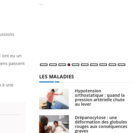
...
Youtube
Diabète & Ramadan 2026
Youtube
Y
f
Le Ramadan approche, et, pour de
nombreuses personnes atteintes de diabète,
U
c'est une période de questions, de défis,
ussions
i
mais ...
l
p
i ont eu un
gens passent
LES MALADIES
a à une
Hypotension
orthostatique : quand la
pression artérielle chute
au lever
Drépanocytose : une
déformation des globules
rouges aux conséquences
graves