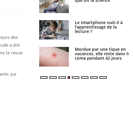
que dit la science
une petite fille secourue
grâce à un réflexe essentiel
Le smartphone nuit-il à
Légionellose en Suisse :
l'apprentissage de la
quelle est l’origine de la
lecture ?
contamination ?
cours des
tude a été
Mordue par une tique en
Allergies alimentaires : une
ans la revue
vacances, elle reste dans le
nouvelle arme contre les
coma pendant 42 jours
réactions sévères
ents sur