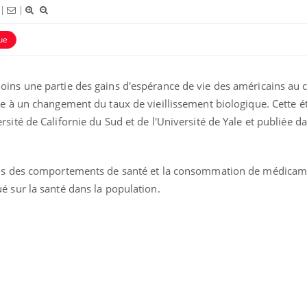
le risque de noyade
|
|
grimpe-t-il ?
ue
Le Viagra pourrait-il freiner
la propagation du cancer ?
ins une partie des gains d'espérance de vie des américains au 
e à un changement du taux de vieillissement biologique. Cette é
Pourquoi manger moins de
sité de Californie du Sud et de l'Université de Yale et publiée d
protéines pourrait
finalement être bénéfique
ons des comportements de santé et la consommation de médicam
é sur la santé dans la population.