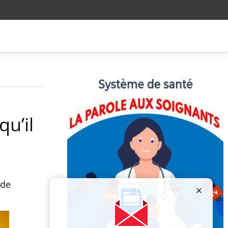
qu’il
 de