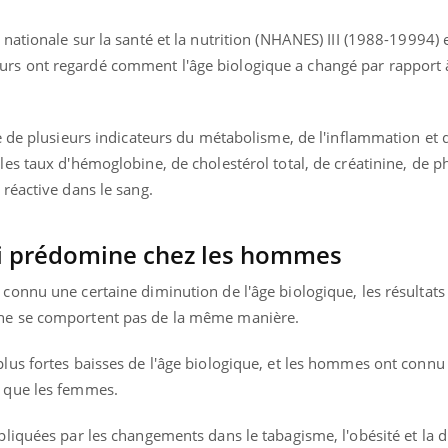
 nationale sur la santé et la nutrition (NHANES) III (1988-19994) e
rs ont regardé comment l'âge biologique a changé par rapport à
de de plusieurs indicateurs du métabolisme, de l'inflammation et 
 les taux d'hémoglobine, de cholestérol total, de créatinine, de 
 réactive dans le sang.
i prédomine chez les hommes
 connu une certaine diminution de l'âge biologique, les résultat
 ne se comportent pas de la même manière.
line & Charge mentale : et si on
ube
Youtube
t en parler??
plus fortes baisses de l'âge biologique, et les hommes ont connu
e que les femmes.
26, l'insuline dans le diabète de type 2
 entourée d'idées reçues chez les
pliquées par les changements dans le tabagisme, l'obésité et la d
nts comme parfois chez les soignants.