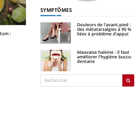
SYMPTÔMES
Douleurs de l’avant-pied :
des métatarsalgies à 90 %
Comment nous percevons le chaud
rtum :
liées à problème d’appui
et le froid : une recherche éclaire le
sujet
Mauvaise haleine : il faut
améliorer l’hygiène bucco-
dentaire