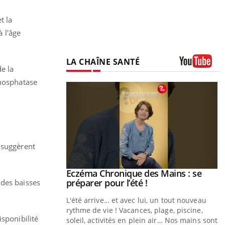
t la
 l'âge
LA CHAÎNE SANTÉ
de la
Youtube
phosphatase
s suggèrent
Eczéma Chronique des Mains : se
Youtube
Youtube
préparer pour l’été !
 des baisses
L'été arrive… et avec lui, un tout nouveau
rythme de vie ! Vacances, plage, piscine,
isponibilité
soleil, activités en plein air… Nos mains sont