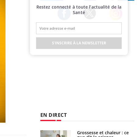
Publicité
Restez connecté à toute l’actualité de la
Santé
Twitter
Facebook
Instagram
S'INSCRIRE À LA NEWSLETTER
EN DIRECT
Grossesse et chaleur : ce
Mordue par un barracuda,