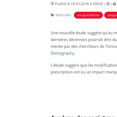
que se passe-t-
dormir la nuit ?
Publié le 18.03.2018 à 09h20
|
|
d de la France ?
Mots clés :
vie quotidienne
sangs
ments GLP-1
VIH : la fin du comprimé
 aussi les os ?
tous les jours se profile-t-
elle enfin ?
Une nouvelle étude suggère qu'au mo
dernières décennies pourrait être du
rus : ce qui
Pourquoi votre ventre
menée par des chercheurs de l'Univer
la prise en
gâche-t-il les premiers
 femmes
jours de vos vacances ?
Demography
.
L'étude suggère que les modificati
prescription ont eu un impact marqu