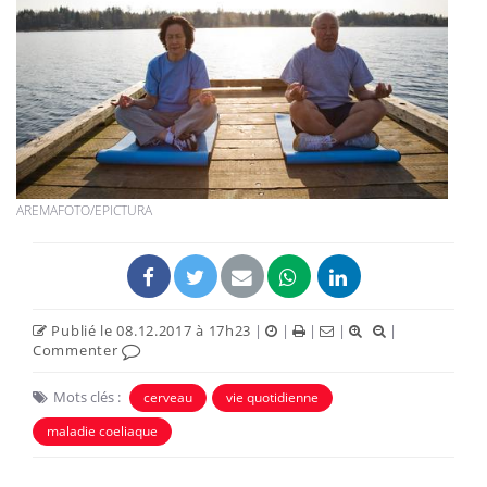
AREMAFOTO/EPICTURA
Publié le 08.12.2017 à 17h23
|
|
|
|
|
Commenter
Mots clés :
cerveau
vie quotidienne
maladie coeliaque