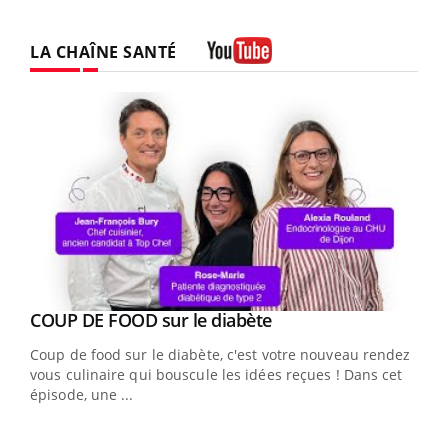
LA CHAÎNE SANTÉ
Youtube
Youtube
cès
COUP DE FOOD sur le diabète
Youtube
Coup de food sur le diabète, c'est votre nouveau rendez-
 en
vous culinaire qui bouscule les idées reçues ! Dans cet
u
épisode, une ...