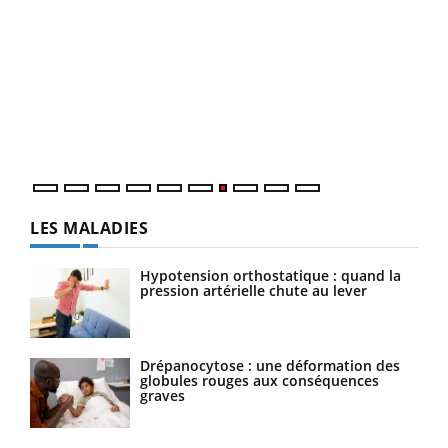
Qua
You
"Les
trav
DRH 
LES MALADIES
Hypotension orthostatique : quand la
pression artérielle chute au lever
Drépanocytose : une déformation des
globules rouges aux conséquences
graves