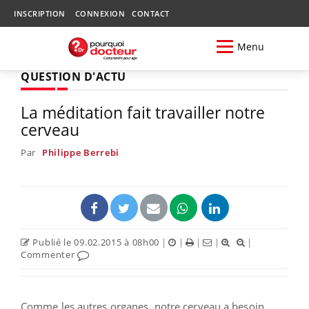
INSCRIPTION
CONNEXION
CONTACT
Menu
QUESTION D'ACTU
La méditation fait travailler notre
cerveau
Par
Philippe Berrebi
Publié le 09.02.2015 à 08h00
|
|
|
|
|
Commenter
Comme les autres organes, notre cerveau a besoin