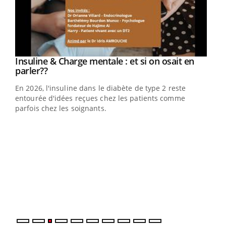
Youtube
Insuline & Charge mentale : et si on osait en
Youtube
Youtube
parler??
En 2026, l'insuline dans le diabète de type 2 reste
entourée d'idées reçues chez les patients comme
parfois chez les soignants.
Ecz
You
pour
L'ét
Vaca
Nos 