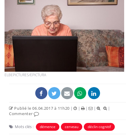
ELBEPICTURES/EPICTURA
Publié le 06.04.2017 à 11h20
|
|
|
|
|
Commenter
Mots clés :
démence
cerveau
déclin cognitif