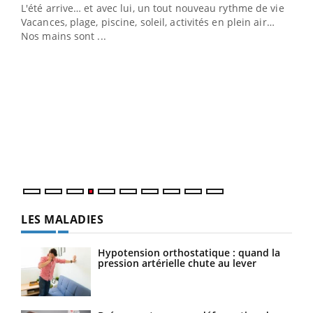
L'été arrive… et avec lui, un tout nouveau rythme de vie !
Vacances, plage, piscine, soleil, activités en plein air…
Nos mains sont ...
Dia
You
Le 
pers
ques
LES MALADIES
Hypotension orthostatique : quand la
pression artérielle chute au lever