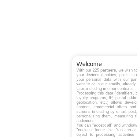
Welcome
With our 225
partners
, we wish t
your devices (cookies, pixels in
your personal data with our par
website or in our emails, alread
later, including in other contexts.
Processing this data (identifiers,
loyalty programs, IP, postal add
geolocation, etc.) allows devel
content, commercial offers an
screens (including by email, pos
personalising them, measuring t
audiences.
You can "accept all" and withdraw
"cookies" footer link
. You can al
object to processing activitie