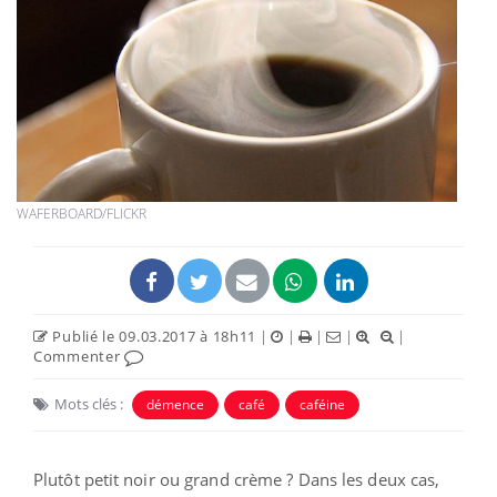
WAFERBOARD/FLICKR
Publié le 09.03.2017 à 18h11
|
|
|
|
|
Commenter
Mots clés :
démence
café
caféine
Plutôt petit noir ou grand crème ? Dans les deux cas,