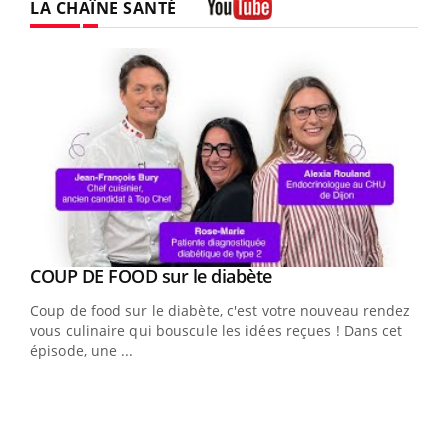
LA CHAÎNE SANTÉ
Youtube
Youtube
cès
COUP DE FOOD sur le diabète
Youtube
Coup de food sur le diabète, c'est votre nouveau rendez-
 en
vous culinaire qui bouscule les idées reçues ! Dans cet
u
épisode, une ...
Qua
You