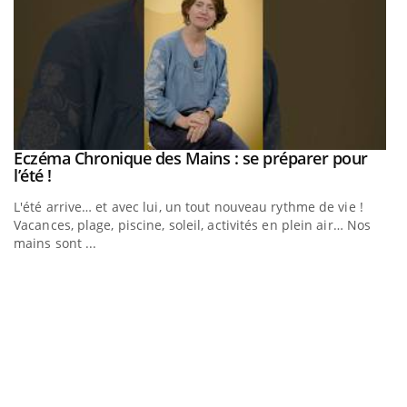
Eczéma Chronique des Mains : se préparer pour
Youtube
Youtube
l’été !
e
L'été arrive… et avec lui, un tout nouveau rythme de vie !
Vacances, plage, piscine, soleil, activités en plein air… Nos
mains sont ...
D
Yo
L
at
dé