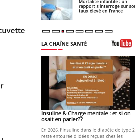
e métabolique :
Mortalité infantile : un
nt les meilleurs
rapport s’interroge sur son
s physiques ?
taux élevé en France
 cuvette
LA CHAÎNE SANTÉ
Youtube
r
prendre pour
Insuline & Charge mentale : et si on
Youtube
Youtube
osait en parler??
illard mental ou
En 2026, l'insuline dans le diabète de type 2
tômes de la
reste entourée d'idées reçues chez les