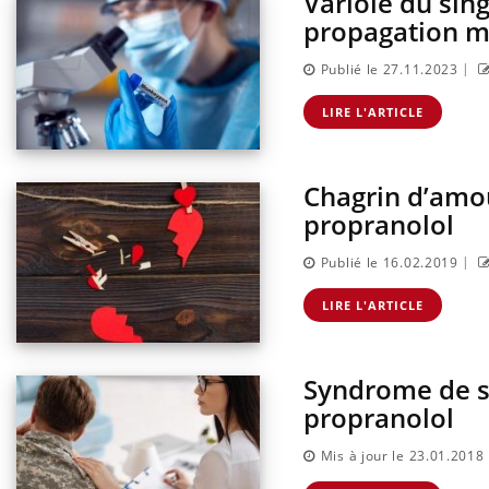
Variole du sin
sur l
propagation m
|
Publié le 27.11.2023
LIRE L'ARTICLE
Chagrin d’amour
propranolol
|
Publié le 16.02.2019
LIRE L'ARTICLE
Syndrome de st
propranolol
Mis à jour le 23.01.2018