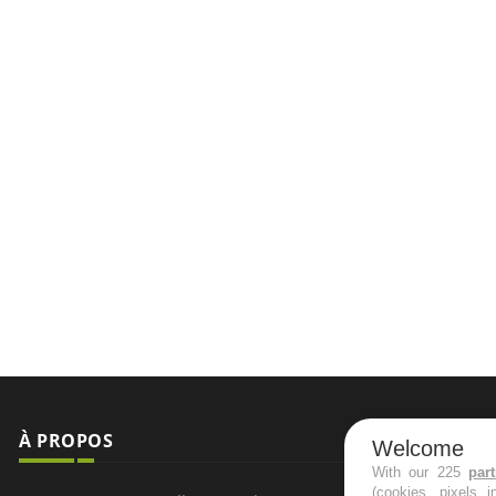
À PROPOS
NEWSLETT
Welcome
With our 225
par
(cookies, pixels 
Recevez toute