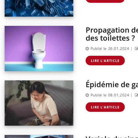
Propagation des
des toilettes ?
|
Publié le 26.01.2024
LIRE L'ARTICLE
Épidémie de gas
|
Publié le 08.01.2024
LIRE L'ARTICLE
Eczé
Yout
expl
Il y 
d'aut