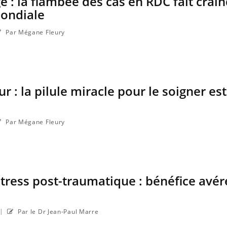
ge : la flambée des cas en RDC fait crai
a maladie d'un proche c'est montrer ...
carence en fer sont multip
ondiale
...
Par Mégane Fleury
 : la pilule miracle pour le soigner est
Par Mégane Fleury
ress post-traumatique : bénéfice avér
|
Par le Dr Jean-Paul Marre