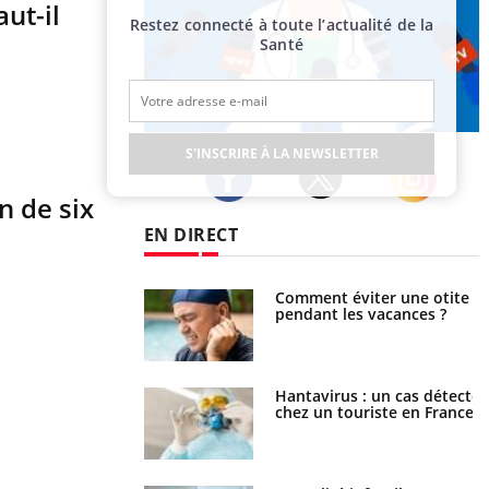
ut-il
Restez connecté à toute l’actualité de la
Santé
Publicité
S'INSCRIRE À LA NEWSLETTER
n de six
Twitter
Facebook
Instagram
EN DIRECT
nt est-il trop
Comment éviter une otite
e ou simplement
pendant les vacances ?
pathique ?
eunes enfants :
Hantavirus : un cas détecté
trousse à pharmacie
chez un touriste en France
 vacances ?