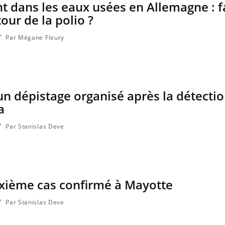
nt dans les eaux usées en Allemagne : fa
our de la polio ?
Par Mégane Fleury
un dépistage organisé après la détectio
a
Par Stanislas Deve
Et si les caries pouvaient
Mon enfa
bientôt disparaître sans
sensibl
plombage ?
très em
ixième cas confirmé à Mayotte
Éclipse solaire du 12 août :
Bébés, j
“Des verres adaptés, c'est
quelle 
indispensable pour la
pour les
Par Stanislas Deve
santé des yeux”