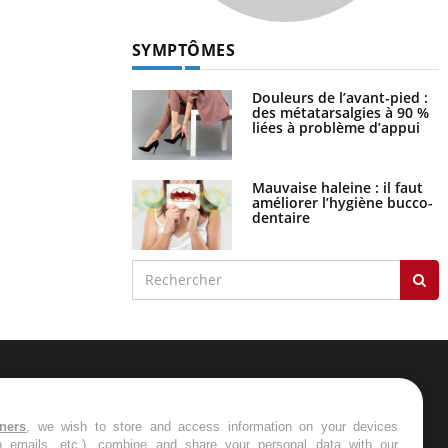
SYMPTÔMES
Douleurs de l’avant-pied :
des métatarsalgies à 90 %
liées à problème d’appui
Mauvaise haleine : il faut
améliorer l’hygiène bucco-
dentaire
ER
tners
, we wish to store and access information on your devices
in emails, etc.), combine and share your personal data with our
s les semaines les meilleures