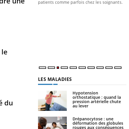
ndre une
les ce qui la rend
patients comme parfois chez les soignants.
Y
p
L
r
s
..
 le
LES MALADIES
Hypotension
orthostatique : quand la
é du
pression artérielle chute
au lever
Drépanocytose : une
déformation des globules
rouges aux conséquences