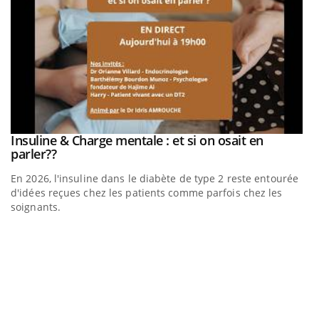
be
Insuline & Charge mentale : et si on osait en
Youtube
Youtube
parler??
En 2026, l'insuline dans le diabète de type 2 reste entourée
a
d'idées reçues chez les patients comme parfois chez les
soignants.
E
Yo
l’
L'