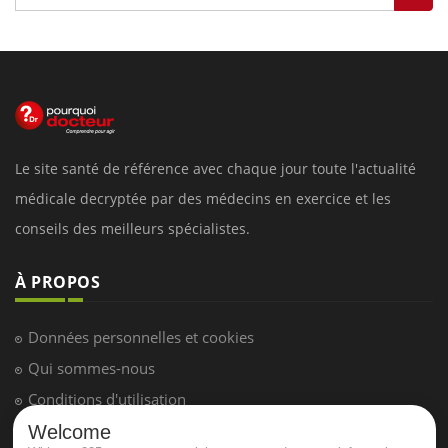
Le site santé de référence avec chaque jour toute l'actualité
médicale decryptée par des médecins en exercice et les
conseils des meilleurs spécialistes.
À PROPOS
Données personnelles et cookies
Qui sommes-nous
Conditions d'utilisation
Plan du site
Welcome