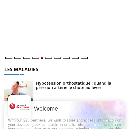
U
Yo
m
Un
ma
nu
LES MALADIES
Hypotension orthostatique : quand la
pression artérielle chute au lever
Welcome
Drépanocytose : une déformation des
globules rouges aux conséquences graves
With our 225
partners
, we wish to store and access information on
your devices (cookies, pixels in emails, etc.), combine and share
your personal data with our partners, whether collected on this