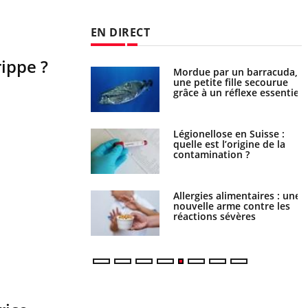
EN DIRECT
ippe ?
Mordue par un barracuda,
Comment gérer le sommeil
une petite fille secourue
des enfants en vacances ?
grâce à un réflexe essentiel
Légionellose en Suisse :
Bilan prévention : ce que
quelle est l’origine de la
les kinés pourront bientôt
contamination ?
faire
Allergies alimentaires : une
TDAH : quel est ce
nouvelle arme contre les
traitement autorisé aux
réactions sévères
États-Unis ?