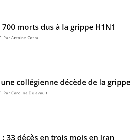
ma Chronique des Mains : se
ube
Youtube
arer pour l’été !
 arrive… et avec lui, un tout nouveau
de 700 morts dus à la grippe H1N1
e de vie ! Vacances, plage, piscine,
l, activités en plein air… Nos mains sont
Par Antoine Costa
 une collégienne décède de la grippe
Par Caroline Delavault
 : 33 décès en trois mois en Iran