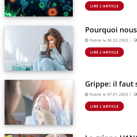
LIRE L'ARTICLE
Pourquoi nous 
pêche-t-elle de
Fortes chaleurs : pourquoi
it ?
le risque de noyade
|
Publié le 06.02.2020
grimpe-t-il ?
LIRE L'ARTICLE
 du comprimé
Le Viagra pourrait-il freiner
s se profile-t-
la propagation du cancer ?
Grippe: il faut
tre ventre
Pourquoi manger moins de
es premiers
protéines pourrait
|
Publié le 07.01.2020
 vacances ?
finalement être bénéfique
LIRE L'ARTICLE