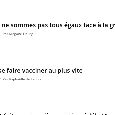
ne sommes pas tous égaux face à la gr
Grossesse et chaleur : ce
que dit la science
Par Mégane Fleury
Le smartphone nuit-il à
l'apprentissage de la
lecture ?
 se faire vacciner au plus vite
Mordue par une tique en
vacances, elle reste dans le
Par Raphaëlle de Tappie
coma pendant 42 jours