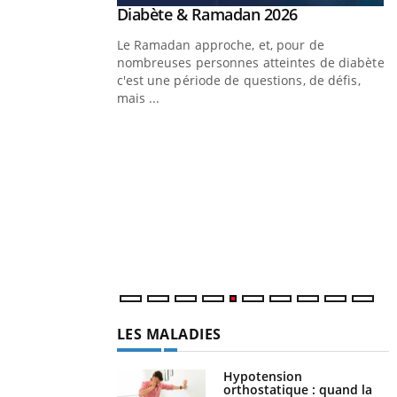
Youtube
Diabète & Ramadan 2026
Youtube
Le Ramadan approche, et, pour de
nombreuses personnes atteintes de diabète,
c'est une période de questions, de défis,
mais ...
Un « jumeau numérique » pour
Youtube
Y
faciliter l’accès à la médecine
Youtube
C
préventive
n
Un établissement lié à un groupe mutualiste
l
innove en matière de bilan de santé :
l'utilisation d'un « jumeau numérique »
permet ...
LES MALADIES
Hypotension
orthostatique : quand la