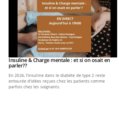
Youtube
Insuline & Charge mentale : et si on osait en
Youtube
Youtube
parler??
En 2026, l'insuline dans le diabète de type 2 reste
entourée d'idées reçues chez les patients comme
parfois chez les soignants.
Ecz
You
pour
L'ét