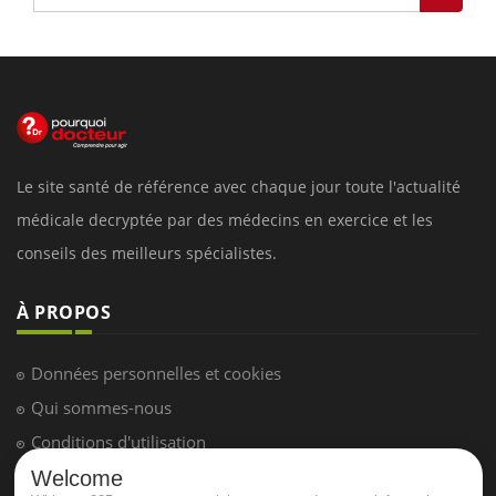
Le site santé de référence avec chaque jour toute l'actualité
médicale decryptée par des médecins en exercice et les
conseils des meilleurs spécialistes.
À PROPOS
Données personnelles et cookies
Qui sommes-nous
Conditions d'utilisation
Plan du site
Welcome