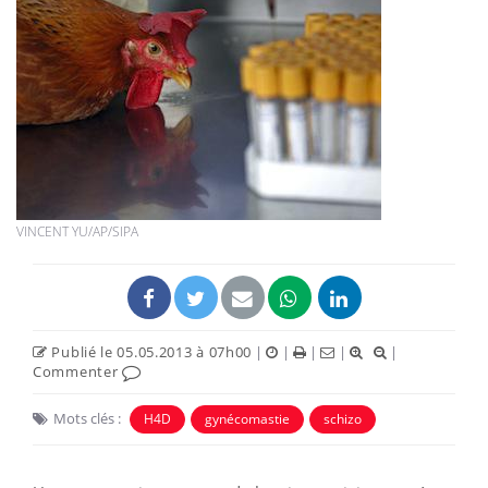
VINCENT YU/AP/SIPA
Publié le 05.05.2013 à 07h00
|
|
|
|
|
Commenter
Mots clés :
H4D
gynécomastie
schizo